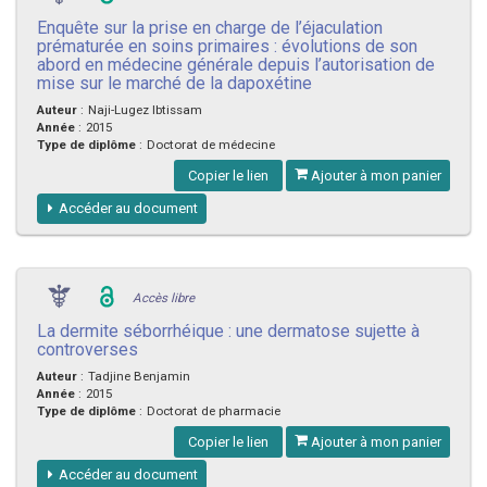
Enquête sur la prise en charge de l’éjaculation
prématurée en soins primaires : évolutions de son
abord en médecine générale depuis l’autorisation de
mise sur le marché de la dapoxétine
Auteur
:
Naji-Lugez Ibtissam
Année
:
2015
Type de diplôme
:
Doctorat de médecine
Copier le lien
Ajouter à mon panier
Accéder au document
Accès libre
La dermite séborrhéique : une dermatose sujette à
controverses
Auteur
:
Tadjine Benjamin
Année
:
2015
Type de diplôme
:
Doctorat de pharmacie
Copier le lien
Ajouter à mon panier
Accéder au document