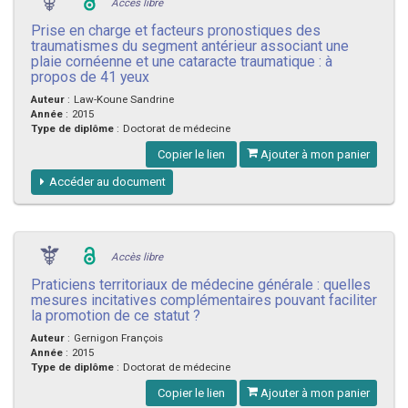
Accès libre
Prise en charge et facteurs pronostiques des
traumatismes du segment antérieur associant une
plaie cornéenne et une cataracte traumatique : à
propos de 41 yeux
Auteur
:
Law-Koune Sandrine
Année
:
2015
Type de diplôme
:
Doctorat de médecine
Copier le lien
Ajouter à mon panier
Accéder au document
Accès libre
Praticiens territoriaux de médecine générale : quelles
mesures incitatives complémentaires pouvant faciliter
la promotion de ce statut ?
Auteur
:
Gernigon François
Année
:
2015
Type de diplôme
:
Doctorat de médecine
Copier le lien
Ajouter à mon panier