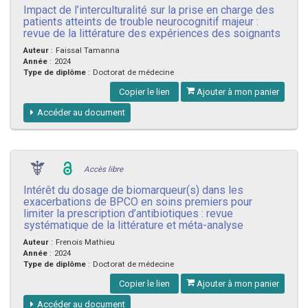
Impact de l’interculturalité sur la prise en charge des
patients atteints de trouble neurocognitif majeur :
revue de la littérature des expériences des soignants
Auteur
:
Faissal Tamanna
Année
:
2024
Type de diplôme
:
Doctorat de médecine
Copier le lien
Ajouter à mon panier
Accéder au document
Accès libre
Intérêt du dosage de biomarqueur(s) dans les
exacerbations de BPCO en soins premiers pour
limiter la prescription d’antibiotiques : revue
systématique de la littérature et méta-analyse
Auteur
:
Frenois Mathieu
Année
:
2024
Type de diplôme
:
Doctorat de médecine
Copier le lien
Ajouter à mon panier
Accéder au document