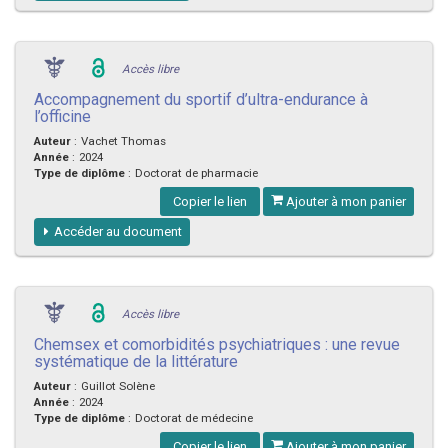
Accès libre
Accompagnement du sportif d’ultra-endurance à
l’officine
Auteur
:
Vachet Thomas
Année
:
2024
Type de diplôme
:
Doctorat de pharmacie
Copier le lien
Ajouter à mon panier
Accéder au document
Accès libre
Chemsex et comorbidités psychiatriques : une revue
systématique de la littérature
Auteur
:
Guillot Solène
Année
:
2024
Type de diplôme
:
Doctorat de médecine
Copier le lien
Ajouter à mon panier