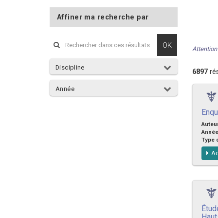
Affiner ma recherche par
OK
Attention 
Discipline
6897
rés
Année
Enqu
Auteu
Anné
Type 
Ac
Étud
Haut