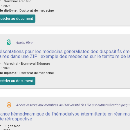
r
:
Gambino Frédéric
e
:
2026
de diplôme
:
Doctorat de médecine
céder au document
Accès libre
ésentations pour les médecins généralistes des dispositifs éme
aires dans une ZIP : exemple des médecins sur le territoire de
r
:
Maréchal - Bonneval Eléonore
e
:
2026
de diplôme
:
Doctorat de médecine
céder au document
Accès réservé aux membres de l'Université de Lille sur authentification jusqu
rance hémodynamique de l’hémodialyse intermittente en réanima
ude rétrospective
r
:
Lugez Noé