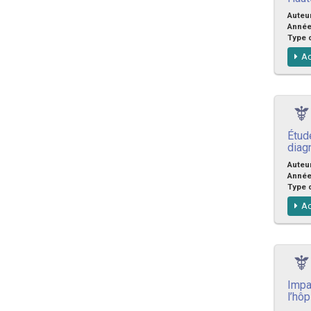
Auteu
Anné
Type 
Ac
Étud
diag
Auteu
Anné
Type 
Ac
Impa
l’hôp