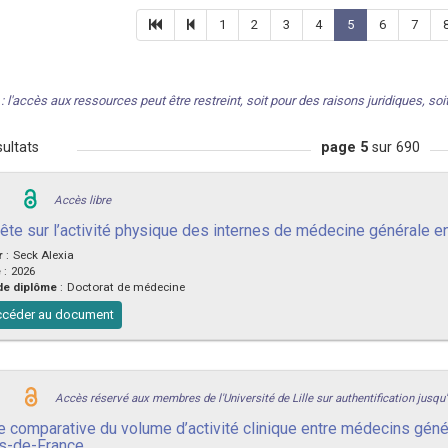
1
2
3
4
5
6
7
: l'accès aux ressources peut être restreint, soit pour des raisons juridiques, soit 
ultats
page 5
sur 690
Accès libre
ête sur l’activité physique des internes de médecine générale e
r
:
Seck Alexia
e
:
2026
de diplôme
:
Doctorat de médecine
céder au document
Accès réservé aux membres de l'Université de Lille sur authentification jusqu
e comparative du volume d’activité clinique entre médecins génér
s-de-France