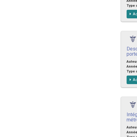
Anné
Type 
Ac
Desc
port
Auteu
Anné
Type 
Ac
Inté
métr
Auteu
Anné
Type 