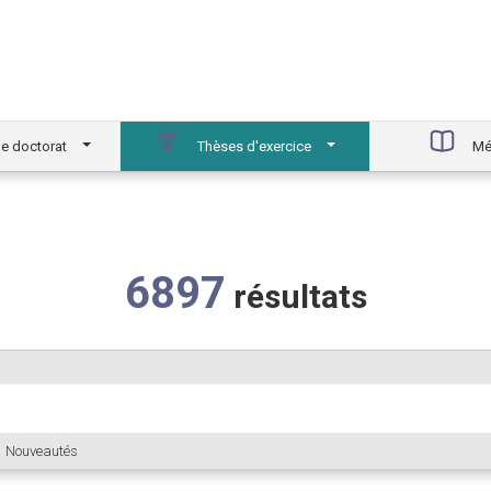
e doctorat
Thèses d'exercice
Mé
6897
résultats
Nouveautés