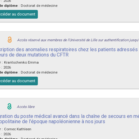
e
:
2026
de diplôme
:
Doctorat de médecine
céder au document
Accès réservé aux membres de l'Université de Lille sur authentification jusqu
ription des anomalies respiratoires chez les patients adressés 
eurs de deux mutations du CFTR
r
:
Krantschenko Emma
e
:
2026
de diplôme
:
Doctorat de médecine
céder au document
Accès libre
gration du poste médical avancé dans la chaîne de secours en m
opolitaine de l’époque napoléonienne à nos jours
r
:
Cornec Kathleen
e
:
2026
de diplôme
:
Doctorat de médecine