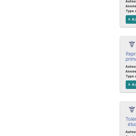
Auteu
Anné
Type 
Ac
Repr
prim
Auteu
Anné
Type 
Ac
Tolé
: ét
Auteu