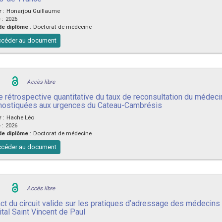
r
:
Honarjou Guillaume
e
:
2026
de diplôme
:
Doctorat de médecine
céder au document
Accès libre
e rétrospective quantitative du taux de reconsultation du médeci
nostiquées aux urgences du Cateau-Cambrésis
r
:
Hache Léo
e
:
2026
de diplôme
:
Doctorat de médecine
céder au document
Accès libre
ct du circuit valide sur les pratiques d’adressage des médecins 
ital Saint Vincent de Paul