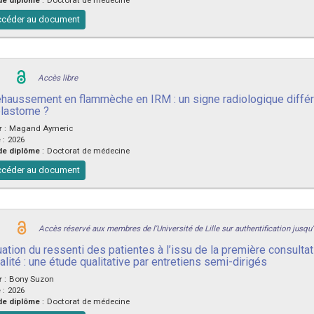
céder au document
Accès libre
ehaussement en flammèche en IRM : un signe radiologique différ
blastome ?
r
:
Magand Aymeric
e
:
2026
de diplôme
:
Doctorat de médecine
céder au document
Accès réservé aux membres de l'Université de Lille sur authentification jusqu
ation du ressenti des patientes à l’issu de la première consultat
lité : une étude qualitative par entretiens semi-dirigés
r
:
Bony Suzon
e
:
2026
de diplôme
:
Doctorat de médecine