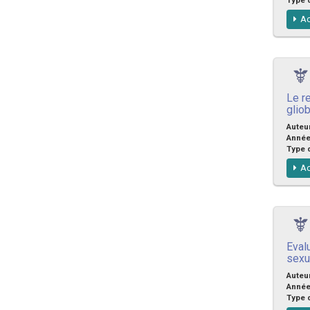
Ac
Le r
glio
Auteu
Anné
Type 
Ac
Evalu
sexua
Auteu
Anné
Type 