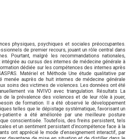
nces physiques, psychiques et sociales préoccupantes.
ssionnels de premier recours, jouant un rôle central dans
es. Pourtant, malgré les recommandations nationales,
t intégrée au cursus des internes de médecine générale à
ne formation dédiée sur les compétences des internes après
ASPAS. Matériel et Méthode Une étude qualitative par
té menée auprès de huit internes de médecine générale
e aux soins des victimes de violences. Les données ont été
anuellement via NVIVO avec triangulation. Résultats La
s de la prévalence des violences et de leur rôle à jouer,
besoin de formation. Il a été observé le développement
tiques telles que le dépistage systématique, favorisant un
n-patient·e a été améliorée par une meilleure posture
que conscientisée. Toutefois, des freins persistent, tels
les et un sentiment persistant d’incompétence face à la
ants ont apprécié le mode d’enseignement interactif, par
grer davantage de mise en situation et de distiller dans le