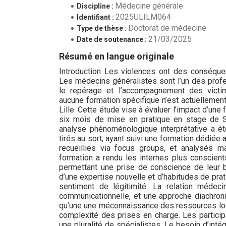
Médecine générale
Discipline :
2025ULILM064
Identifiant :
Doctorat de médecine
Type de thèse :
21/03/2025
Date de soutenance :
Résumé en langue originale
Introduction Les violences ont des conséque
Les médecins généralistes sont l’un des profe
le repérage et l’accompagnement des victim
aucune formation spécifique n’est actuellemen
Lille. Cette étude vise à évaluer l’impact d’u
six mois de mise en pratique en stage de S
analyse phénoménologique interprétative a é
tirés au sort, ayant suivi une formation dédié
recueillies via focus groups, et analysés m
formation a rendu les internes plus conscient
permettant une prise de conscience de leur 
d’une expertise nouvelle et d’habitudes de pra
sentiment de légitimité. La relation médeci
communicationnelle, et une approche diachroni
qu’une une méconnaissance des ressources loca
complexité des prises en charge. Les particip
une pluralité de spécialistes. Le besoin d’inté