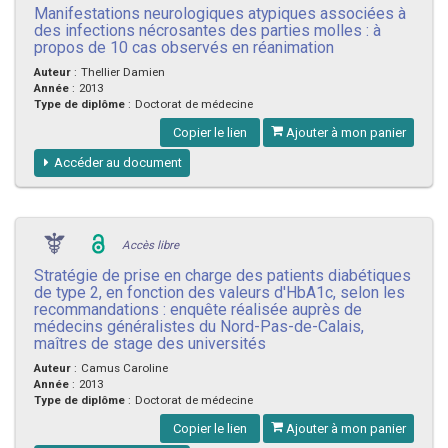
Manifestations neurologiques atypiques associées à
des infections nécrosantes des parties molles : à
propos de 10 cas observés en réanimation
Auteur
:
Thellier Damien
Année
:
2013
Type de diplôme
:
Doctorat de médecine
Copier le lien
Ajouter à mon panier
Accéder au document
Accès libre
Stratégie de prise en charge des patients diabétiques
de type 2, en fonction des valeurs d'HbA1c, selon les
recommandations : enquête réalisée auprès de
médecins généralistes du Nord-Pas-de-Calais,
maîtres de stage des universités
Auteur
:
Camus Caroline
Année
:
2013
Type de diplôme
:
Doctorat de médecine
Copier le lien
Ajouter à mon panier