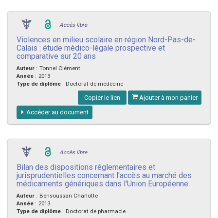
Accès libre
Violences en milieu scolaire en région Nord-Pas-de-
Calais : étude médico-légale prospective et
comparative sur 20 ans
Auteur
:
Tonnel Clément
Année
:
2013
Type de diplôme
:
Doctorat de médecine
Copier le lien
Ajouter à mon panier
Accéder au document
Accès libre
Bilan des dispositions réglementaires et
jurisprudentielles concernant l'accès au marché des
médicaments génériques dans l'Union Européenne
Auteur
:
Bensoussan Charlotte
Année
:
2013
Type de diplôme
:
Doctorat de pharmacie