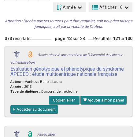
Année
Afficher 10
Attention : l'accès aux ressources peut être restreint, soit pour des raisons
juridiques, soit par la volonté de l'auteur.
373
résultats
page 13
sur 38
Résultats
121 à 130
Accès réservé aux membres de l'Université de Lille sur
authentification
Evaluation génotypique et phénotypique du syndrome
APECED : étude multicentrique nationale française
Auteur
:
Vanhove-Ballois Laura
Année
:
2013
Type de diplôme
:
Doctorat de médecine
Copier le lien
Ajouter à mon panier
Accéder au document
Accès libre