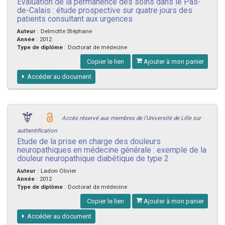
Evaluation de la permanence des soins dans le Pas-
de-Calais : étude prospective sur quatre jours des
patients consultant aux urgences
Auteur
:
Delmotte Stéphane
Année
:
2012
Type de diplôme
:
Doctorat de médecine
Copier le lien
Ajouter à mon panier
Accéder au document
Accès réservé aux membres de l'Université de Lille sur
authentification
Etude de la prise en charge des douleurs
neuropathiques en médecine générale : exemple de la
douleur neuropathique diabétique de type 2
Auteur
:
Ladon Olivier
Année
:
2012
Type de diplôme
:
Doctorat de médecine
Copier le lien
Ajouter à mon panier
Accéder au document