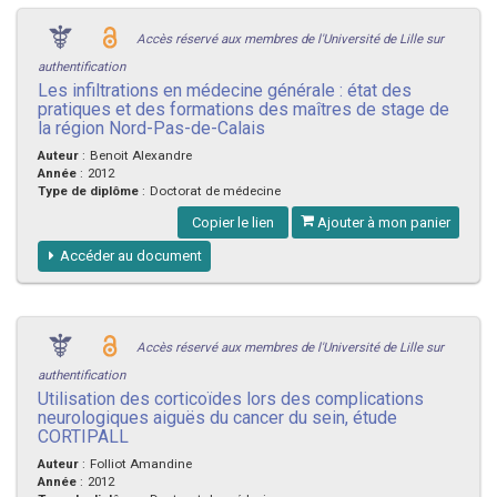
Accès réservé aux membres de l'Université de Lille sur
authentification
Les infiltrations en médecine générale : état des
pratiques et des formations des maîtres de stage de
la région Nord-Pas-de-Calais
Auteur
:
Benoit Alexandre
Année
:
2012
Type de diplôme
:
Doctorat de médecine
Copier le lien
Ajouter à mon panier
Accéder au document
Accès réservé aux membres de l'Université de Lille sur
authentification
Utilisation des corticoïdes lors des complications
neurologiques aiguës du cancer du sein, étude
CORTIPALL
Auteur
:
Folliot Amandine
Année
:
2012