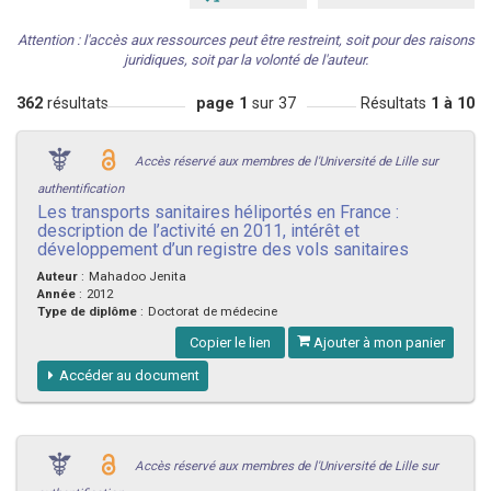
Attention : l'accès aux ressources peut être restreint, soit pour des raisons
juridiques, soit par la volonté de l'auteur.
362
résultats
page 1
sur 37
Résultats
1 à 10
Accès réservé aux membres de l'Université de Lille sur
authentification
Les transports sanitaires héliportés en France :
description de l’activité en 2011, intérêt et
développement d’un registre des vols sanitaires
Auteur
:
Mahadoo Jenita
Année
:
2012
Type de diplôme
:
Doctorat de médecine
Copier le lien
Ajouter à mon panier
Accéder au document
Accès réservé aux membres de l'Université de Lille sur