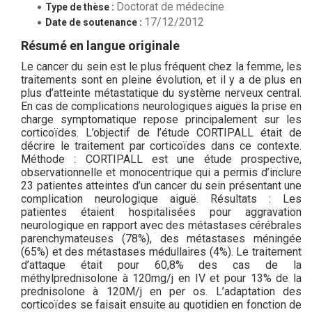
Doctorat de médecine
Type de thèse :
17/12/2012
Date de soutenance :
Résumé en langue originale
Le cancer du sein est le plus fréquent chez la femme, les
traitements sont en pleine évolution, et il y a de plus en
plus d’atteinte métastatique du système nerveux central.
En cas de complications neurologiques aiguës la prise en
charge symptomatique repose principalement sur les
corticoïdes. L’objectif de l’étude CORTIPALL était de
décrire le traitement par corticoïdes dans ce contexte.
Méthode : CORTIPALL est une étude prospective,
observationnelle et monocentrique qui a permis d’inclure
23 patientes atteintes d’un cancer du sein présentant une
complication neurologique aiguë. Résultats : Les
patientes étaient hospitalisées pour aggravation
neurologique en rapport avec des métastases cérébrales
parenchymateuses (78%), des métastases méningée
(65%) et des métastases médullaires (4%). Le traitement
d’attaque était pour 60,8% des cas de la
méthylprednisolone à 120mg/j en IV et pour 13% de la
prednisolone à 120M/j en per os. L’adaptation des
corticoïdes se faisait ensuite au quotidien en fonction de