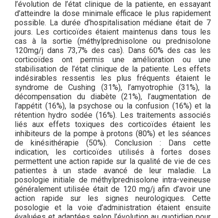
l’évolution de l’état clinique de la patiente, en essayant
d’atteindre la dose minimale efficace le plus rapidement
possible. La durée d’hospitalisation médiane était de 7
jours. Les corticoïdes étaient maintenus dans tous les
cas à la sortie (méthylprednisolone ou prednisolone
120mg/j dans 73,7% des cas). Dans 60% des cas les
corticoïdes ont permis une amélioration ou une
stabilisation de l’état clinique de la patiente. Les effets
indésirables ressentis les plus fréquents étaient le
syndrome de Cushing (31%), l’amyotrophie (31%), la
décompensation du diabète (21%), l’augmentation de
l’appétit (16%), la psychose ou la confusion (16%) et la
rétention hydro sodée (16%). Les traitements associés
liés aux effets toxiques des corticoïdes étaient les
inhibiteurs de la pompe à protons (80%) et les séances
de kinésithérapie (50%). Conclusion : Dans cette
indication, les corticoïdes utilisés à fortes doses
permettent une action rapide sur la qualité de vie de ces
patientes à un stade avancé de leur maladie. La
posologie initiale de méthylprednisolone intra-veineuse
généralement utilisée était de 120 mg/j afin d’avoir une
action rapide sur les signes neurologiques. Cette
posologie et la voie d’administration étaient ensuite
évaluées et adaptées selon l’évolution au quotidien pour