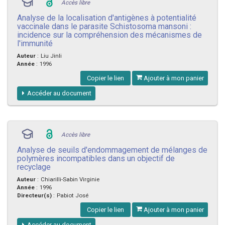
Accès libre
Analyse de la localisation d'antigènes à potentialité
vaccinale dans le parasite Schistosoma mansoni :
incidence sur la compréhension des mécanismes de
l'immunité
Auteur
:
Liu Jinli
Année
:
1996
Copier le lien
Ajouter à mon panier
Accéder au document
Accès libre
Analyse de seuils d'endommagement de mélanges de
polymères incompatibles dans un objectif de
recyclage
Auteur
:
Chiarilli-Sabin Virginie
Année
:
1996
Directeur(s)
:
Pabiot José
Copier le lien
Ajouter à mon panier
Accéder au document