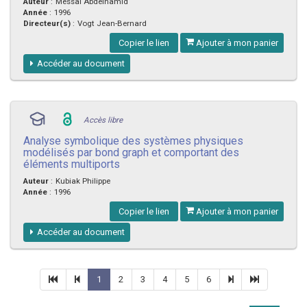
Auteur
:
Messai Abdelhamid
Année
:
1996
Directeur(s)
:
Vogt Jean-Bernard
Copier le lien
Ajouter à mon panier
Accéder au document
Accès libre
Analyse symbolique des systèmes physiques
modélisés par bond graph et comportant des
éléments multiports
Auteur
:
Kubiak Philippe
Année
:
1996
Copier le lien
Ajouter à mon panier
Accéder au document
1
2
3
4
5
6