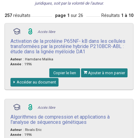
juridiques, soit par la volonté de l'auteur.
257
résultats
page 1
sur 26
Résultats
1 à 10
Accès libre
Activation de la protéine P65NF- kB dans les cellules
transformées par la protéine hybride P210BCR-ABL :
étude dans la lignée myéloïde DA1
Auteur
:
Hamdane Malika
Année
:
1996
Copier le lien
Ajouter à mon panier
Accéder au document
Accès libre
Algorithmes de compression et applications à
l'analyse de séquences génétiques
Auteur
:
Rivals Eric
Année
:
1996