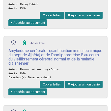
Auteur
:
Debay Patrick
Année
:
1996
Copier le lien
Ajouter à mon panier
Accéder au document
Accès libre
Amyloïdose cérébrale : quantification immunochimique
du peptide A[bêta] et de l'apolipoprotéine E au cours
du vieillissement cérébral normal et de la maladie
d'alzheimer
Auteur
:
Permanne-Hammouya Bruno
Année
:
1996
Directeur(s)
:
Delacourte André
Copier le lien
Ajouter à mon panier
Accéder au document