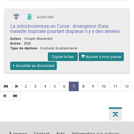
Accès libre
La schistosomose en Corse : émergence d’une
maladie tropicale pourtant disparue il y a des années
Auteur
:
Chopin Alexandre
Année
:
2026
Type de diplôme
:
Doctorat de pharmacie
Copier le lien
Ajouter à mon panier
Accéder au document
2
3
4
5
6
7
8
9
10
11
12