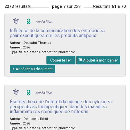
2273
résultats
page 7
sur 228
Résultats
61 à 70
Accès libre
Influence de la communication des entreprises
pharmaceutiques sur les produits antipoux
Auteur
:
Dessaint Thomas
Année
:
2026
Type de diplôme
:
Doctorat de pharmacie
Copier le lien
Ajouter à mon panier
Accéder au document
Accès libre
État des lieux de l’intérêt du ciblage des cytokines :
perspectives thérapeutiques dans les maladies
inflammatoires chroniques de l’intestin
Auteur
:
Denisselle Rémi
Année
:
2026
Type de diplôme
:
Doctorat de pharmacie