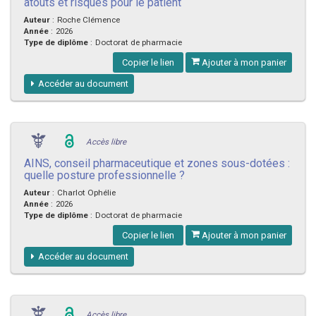
atouts et risques pour le patient
Auteur
:
Roche Clémence
Année
:
2026
Type de diplôme
:
Doctorat de pharmacie
Copier le lien
Ajouter à mon panier
Accéder au document
Accès libre
AINS, conseil pharmaceutique et zones sous-dotées :
quelle posture professionnelle ?
Auteur
:
Charlot Ophélie
Année
:
2026
Type de diplôme
:
Doctorat de pharmacie
Copier le lien
Ajouter à mon panier
Accéder au document
Accès libre