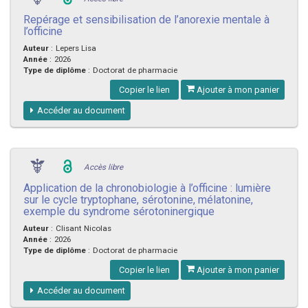
Repérage et sensibilisation de l’anorexie mentale à
l’officine
Auteur
:
Lepers Lisa
Année
:
2026
Type de diplôme
:
Doctorat de pharmacie
Copier le lien
Ajouter à mon panier
Accéder au document
Accès libre
Application de la chronobiologie à l’officine : lumière
sur le cycle tryptophane, sérotonine, mélatonine,
exemple du syndrome sérotoninergique
Auteur
:
Clisant Nicolas
Année
:
2026
Type de diplôme
:
Doctorat de pharmacie
Copier le lien
Ajouter à mon panier
Accéder au document