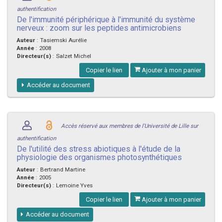
authentification
De l'immunité périphérique à l'immunité du système
nerveux : zoom sur les peptides antimicrobiens
Auteur
:
Tasiemski Aurélie
Année
:
2008
Directeur(s)
:
Salzet Michel
Copier le lien
Ajouter à mon panier
Accéder au document
Accès réservé aux membres de l'Université de Lille sur
authentification
De l'utilité des stress abiotiques à l'étude de la
physiologie des organismes photosynthétiques
Auteur
:
Bertrand Martine
Année
:
2005
Directeur(s)
:
Lemoine Yves
Copier le lien
Ajouter à mon panier
Accéder au document