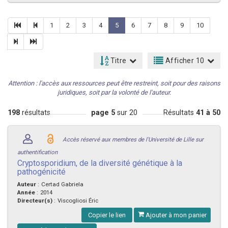
1
2
3
4
5
6
7
8
9
10
Titre
Afficher 10
Attention : l'accès aux ressources peut être restreint, soit pour des raisons
juridiques, soit par la volonté de l'auteur.
198
résultats
page 5
sur 20
Résultats
41 à 50
Accès réservé aux membres de l'Université de Lille sur
authentification
Cryptosporidium, de la diversité génétique à la
pathogénicité
Auteur
:
Certad Gabriela
Année
:
2014
Directeur(s)
:
Viscogliosi Éric
Copier le lien
Ajouter à mon panier