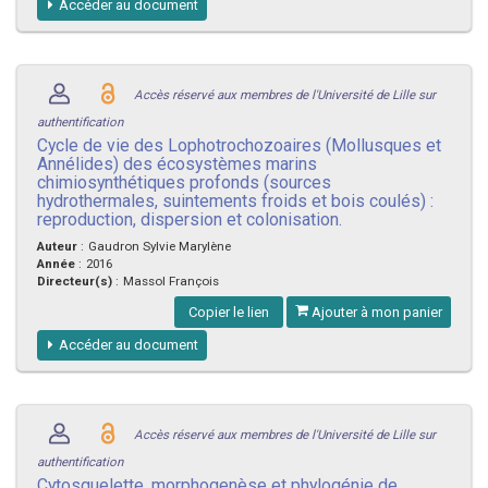
Accéder au document
Accès réservé aux membres de l'Université de Lille sur
authentification
Cycle de vie des Lophotrochozoaires (Mollusques et
Annélides) des écosystèmes marins
chimiosynthétiques profonds (sources
hydrothermales, suintements froids et bois coulés) :
reproduction, dispersion et colonisation.
Auteur
:
Gaudron Sylvie Marylène
Année
:
2016
Directeur(s)
:
Massol François
Copier le lien
Ajouter à mon panier
Accéder au document
Accès réservé aux membres de l'Université de Lille sur
authentification
Cytosquelette, morphogenèse et phylogénie de