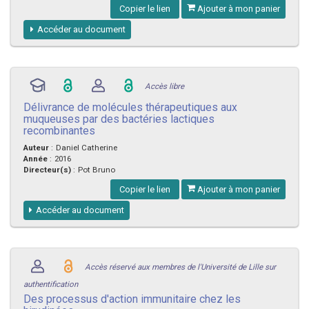
Copier le lien
Ajouter à mon panier
Accéder au document
Accès libre
Délivrance de molécules thérapeutiques aux
muqueuses par des bactéries lactiques
recombinantes
Auteur
:
Daniel Catherine
Année
:
2016
Directeur(s)
:
Pot Bruno
Copier le lien
Ajouter à mon panier
Accéder au document
Accès réservé aux membres de l'Université de Lille sur
authentification
Des processus d'action immunitaire chez les