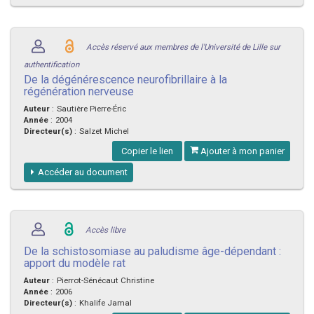
Accès réservé aux membres de l'Université de Lille sur
authentification
De la dégénérescence neurofibrillaire à la
régénération nerveuse
Auteur
:
Sautière Pierre-Éric
Année
:
2004
Directeur(s)
:
Salzet Michel
Copier le lien
Ajouter à mon panier
Accéder au document
Accès libre
De la schistosomiase au paludisme âge-dépendant :
apport du modèle rat
Auteur
:
Pierrot-Sénécaut Christine
Année
:
2006
Directeur(s)
:
Khalife Jamal