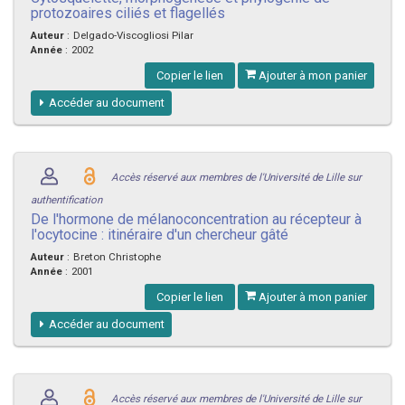
protozoaires ciliés et flagellés
Auteur
:
Delgado-Viscogliosi Pilar
Année
:
2002
Copier le lien
Ajouter à mon panier
Accéder au document
Accès réservé aux membres de l'Université de Lille sur
authentification
De l'hormone de mélanoconcentration au récepteur à
l'ocytocine : itinéraire d'un chercheur gâté
Auteur
:
Breton Christophe
Année
:
2001
Copier le lien
Ajouter à mon panier
Accéder au document
Accès réservé aux membres de l'Université de Lille sur