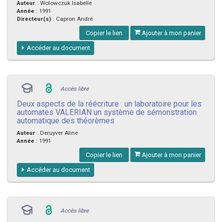
Auteur
:
Wolowczuk Isabelle
Année
:
1991
Directeur(s)
:
Capron André
Copier le lien
Ajouter à mon panier
Accéder au document
Accès libre
Deux aspects de la réécriture : un laboratoire pour les
automates VALERIAN un système de sémonstration
automatique des théorèmes
Auteur
:
Deruyver Aline
Année
:
1991
Copier le lien
Ajouter à mon panier
Accéder au document
Accès libre