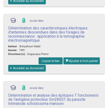
Accéder au document
Accès libre
Détermination des caractéristiques électriques
d'antennes descendues dans des forages de
reconnaissance : application à la tomographie
électromagnétique
Auteur
:
Benjelloun Nabil
Année
:
1991
Directeur(s)
:
Degauque Pierre
Copier le lien
Ajouter à mon panier
Accéder au document
Accès libre
Détermination et analyse des épitopes T fonctionnels
de l'antigène protecteur Sm28GST du parasite
trématode schistosoma mansoni