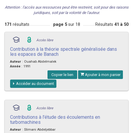
Attention : l'accès aux ressources peut être restreint, soit pour des raisons
juridiques, soit par la volonté de l'auteur.
171
résultats
page 5
sur 18
Résultats
41 à 50
Accès libre
Contribution à la théorie spectrale généralisée dans
les espaces de Banach
Auteur
:
Ouahab Abdelmalek
Année
:
1991
Copier le lien
Ajouter à mon panier
Accéder au document
Accès libre
Contributions à l'étude des écoulements en
turbomachines
Auteur
:
Slimani Abdeljebbar