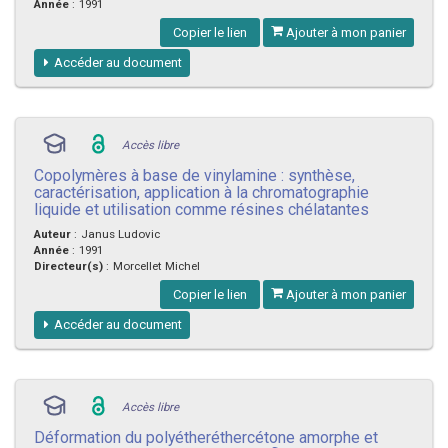
Année
:
1991
Copier le lien
Ajouter à mon panier
Accéder au document
Accès libre
Copolymères à base de vinylamine : synthèse,
caractérisation, application à la chromatographie
liquide et utilisation comme résines chélatantes
Auteur
:
Janus Ludovic
Année
:
1991
Directeur(s)
:
Morcellet Michel
Copier le lien
Ajouter à mon panier
Accéder au document
Accès libre
Déformation du polyétheréthercétone amorphe et