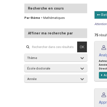
Recherche en cours
Ret
Par thème
=
Mathématiques
Attention 
Affiner ma recherche par
75
résul
OK
Anal
Thème
Auteu
Anné
École doctorale
Direct
Ac
Année
Appr