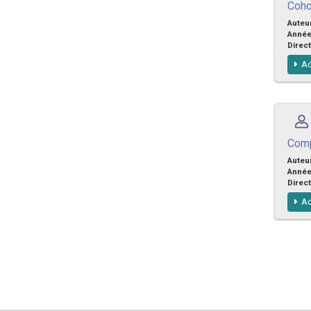
Coho
Auteu
Anné
Direct
Ac
Comp
Auteu
Anné
Direct
Ac