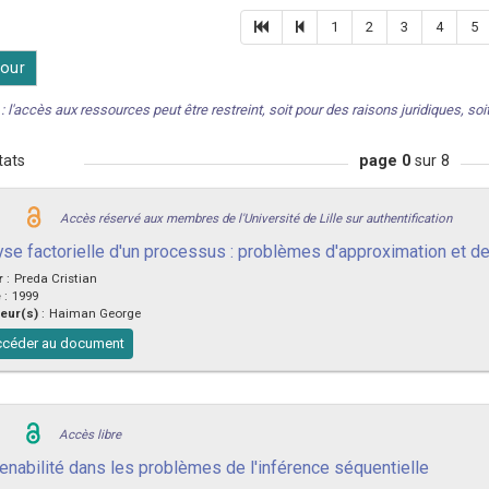
1
2
3
4
5
our
: l'accès aux ressources peut être restreint, soit pour des raisons juridiques, soit 
tats
page 0
sur 8
Accès réservé aux membres de l'Université de Lille sur authentification
yse factorielle d'un processus : problèmes d'approximation et d
r
:
Preda Cristian
e
:
1999
eur(s)
:
Haiman George
céder au document
Accès libre
enabilité dans les problèmes de l'inférence séquentielle