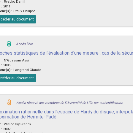
r
:
Ryabko Daniil
e
:
2011
eur(s)
:
Preux Philippe
céder au document
Accès libre
oches statistiques de l'évaluation d'une mesure : cas de la sécur
r
:
N'Guessan Assi
e
:
2006
eur(s)
:
Langrand Claude
céder au document
Accès réservé aux membres de l'Université de Lille sur authentification
ximation rationnelle dans l'espace de Hardy du disque, interpolat
oximation de Hermite-Padé
r
:
Wielonsky Franck
e
:
2002