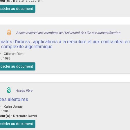
eur(s)
:
Baratchart Laurent
céder au document
Accès réservé aux membres de l'Université de Lille sur authentification
mates d'arbres : applications à la réécriture et aux contrainte
a complexité algorithmique
r
:
Gilleron Rémi
e
:
1998
céder au document
Accès libre
des aléatoires
r
:
Kahn Jonas
e
:
2016
eur(s)
:
Dereudre David
céder au document