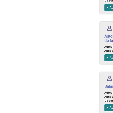
Direct
Ac
Auto
de l
Auteu
Anné
Ac
Bala
Auteu
Anné
Direct
Ac