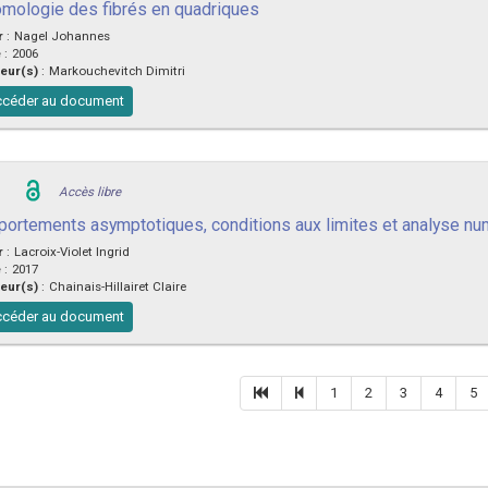
mologie des fibrés en quadriques
r
:
Nagel Johannes
e
:
2006
eur(s)
:
Markouchevitch Dimitri
céder au document
Accès libre
ortements asymptotiques, conditions aux limites et analyse nu
r
:
Lacroix-Violet Ingrid
e
:
2017
eur(s)
:
Chainais-Hillairet Claire
céder au document
1
2
3
4
5