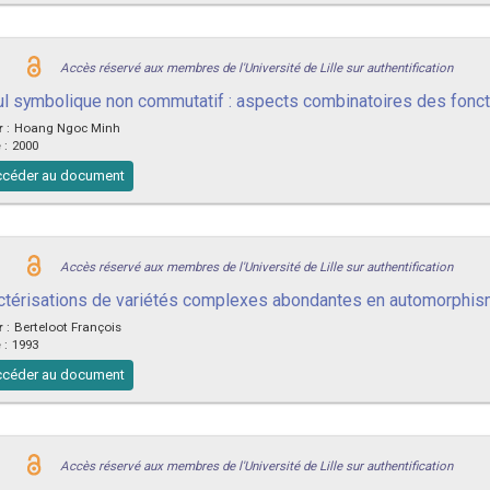
Accès réservé aux membres de l'Université de Lille sur authentification
ul symbolique non commutatif : aspects combinatoires des fonc
r
:
Hoang Ngoc Minh
e
:
2000
céder au document
Accès réservé aux membres de l'Université de Lille sur authentification
ctérisations de variétés complexes abondantes en automorphi
r
:
Berteloot François
e
:
1993
céder au document
Accès réservé aux membres de l'Université de Lille sur authentification