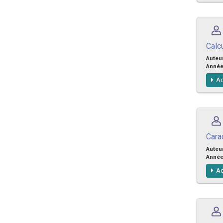
Calc
Auteu
Anné
Ac
Cara
Auteu
Anné
Ac