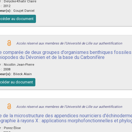
r
:
Derycke-Khatir Claire
e
:
2012
eur(s)
:
Goujet Daniel
céder au document
Accès réservé aux membres de l'Université de Lille sur authentification
e comparée de deux groupes d'organismes benthiques fossiles : 
hiopodes du Dévonien et de la base du Carbonifère
r
:
Nicollin Jean-Pierre
e
:
2008
eur(s)
:
Blieck Alain
céder au document
Accès réservé aux membres de l'Université de Lille sur authentification
e de la microstructure des appendices nourriciers d'échinoderm
graphie à rayons X : applications morphofonctionnelles et phyl
r
:
Porez Élise