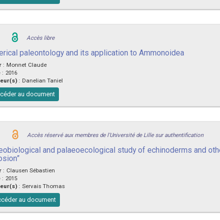
Accès libre
rical paleontology and its application to Ammonoidea
r
:
Monnet Claude
e
:
2016
eur(s)
:
Danelian Taniel
céder au document
Accès réservé aux membres de l'Université de Lille sur authentification
eobiological and palaeoecological study of echinoderms and othe
osion”
r
:
Clausen Sébastien
e
:
2015
eur(s)
:
Servais Thomas
céder au document