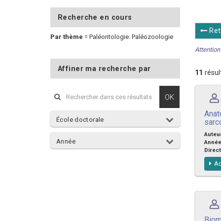
Recherche en cours
Ret
Par thème
=
Paléontologie. Paléozoologie
Attention 
Affiner ma recherche par
11
résul
OK
Anat
École doctorale
sarc
Auteu
Année
Anné
Direct
Ac
Biom