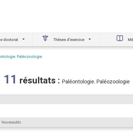
e doctorat
Thèses d'exercice
Mé
ontologie. Paléozoologie
11
résultats :
Paléontologie. Paléozoologie
Nouveautés