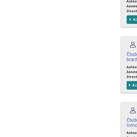
Auteu
Anné
Direct
Ac
Étud
brac
Auteu
Anné
Direct
Ac
Étud
tomo
Auteu