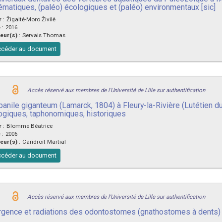
ématiques, (paléo) écologiques et (paléo) environmentaux [sic]
r
:
Žigaitė-Moro Živilė
e
:
2016
eur(s)
:
Servais Thomas
céder au document
Accès réservé aux membres de l'Université de Lille sur authentification
anile giganteum (Lamarck, 1804) à Fleury-la-Rivière (Lutétien du
ogiques, taphonomiques, historiques
r
:
Blomme Béatrice
e
:
2006
eur(s)
:
Caridroit Martial
céder au document
Accès réservé aux membres de l'Université de Lille sur authentification
gence et radiations des odontostomes (gnathostomes à dents)