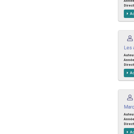
Anné
Direct
Ac
Les 
Auteu
Anné
Direct
Ac
Marq
Auteu
Anné
Direct
Ac