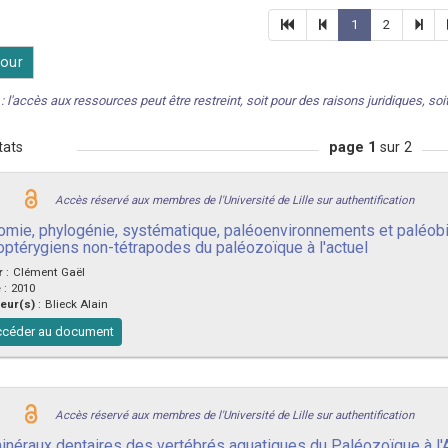
1
2
our
: l'accès aux ressources peut être restreint, soit pour des raisons juridiques, soit 
tats
page 1
sur 2
Accès réservé aux membres de l'Université de Lille sur authentification
omie, phylogénie, systématique, paléoenvironnements et paléob
optérygiens non-tétrapodes du paléozoïque à l'actuel
r
:
Clément Gaël
e
:
2010
eur(s)
:
Blieck Alain
céder au document
Accès réservé aux membres de l'Université de Lille sur authentification
inéraux dentaires des vertébrés aquatiques du Paléozoïque à l'