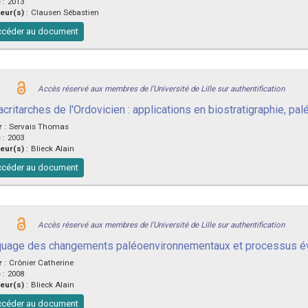
e
:
2013
eur(s)
:
Clausen Sébastien
céder au document
Accès réservé aux membres de l'Université de Lille sur authentification
acritarches de l'Ordovicien : applications en biostratigraphie, p
r
:
Servais Thomas
e
:
2003
eur(s)
:
Blieck Alain
céder au document
Accès réservé aux membres de l'Université de Lille sur authentification
uage des changements paléoenvironnementaux et processus évol
r
:
Crônier Catherine
e
:
2008
eur(s)
:
Blieck Alain
céder au document