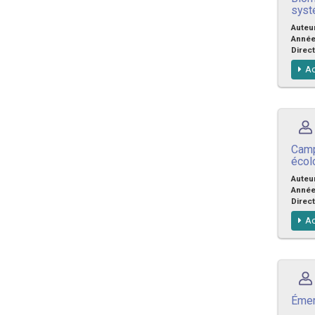
syst
Auteu
Anné
Direct
Ac
Camp
écol
Auteu
Anné
Direct
Ac
Émer