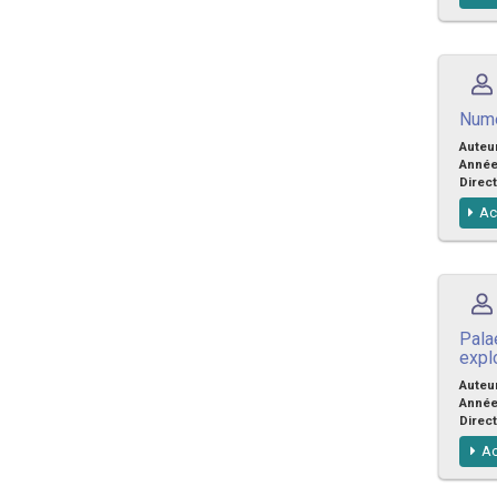
Nume
Auteu
Anné
Direct
Ac
Pala
expl
Auteu
Anné
Direct
Ac