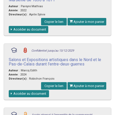
Auteur
:
Pareyre Mathias
Année
:
2022
Directeur(s)
:
Aprile Sylvie
Copier le lien
Ajouter à mon panier
Accéder au document
Confidentiel jusqu'au 13/12/2029
Salons et Expositions artistiques dans le Nord et le
Pas-de-Calais durant l'entre-deux-guerres
Auteur
:
Marcq Edith
Année
:
2024
Directeur(s)
:
Robichon François
Copier le lien
Ajouter à mon panier
Accéder au document
Accès réservé à l'ensemble de la communauté