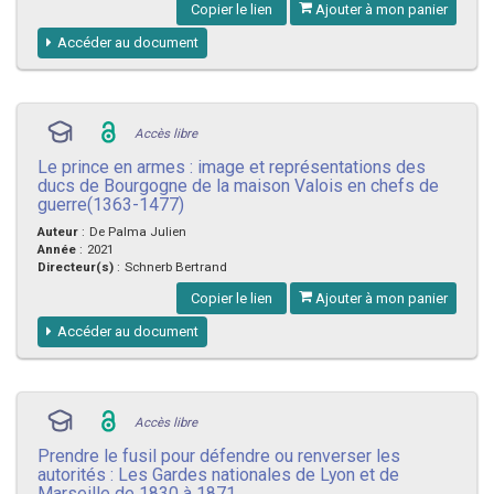
Copier le lien
Ajouter à mon panier
Accéder au document
Accès libre
Le prince en armes : image et représentations des
ducs de Bourgogne de la maison Valois en chefs de
guerre(1363-1477)
Auteur
:
De Palma Julien
Année
:
2021
Directeur(s)
:
Schnerb Bertrand
Copier le lien
Ajouter à mon panier
Accéder au document
Accès libre
Prendre le fusil pour défendre ou renverser les
autorités : Les Gardes nationales de Lyon et de
Marseille de 1830 à 1871