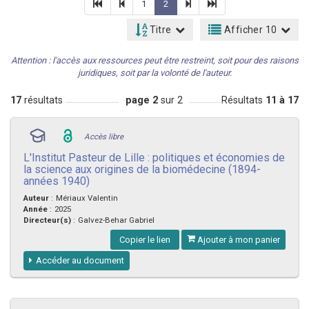
1
2
Titre
Afficher 10
Attention : l'accès aux ressources peut être restreint, soit pour des raisons
juridiques, soit par la volonté de l'auteur.
17
résultats
page 2
sur 2
Résultats
11 à 17
Accès libre
L'Institut Pasteur de Lille : politiques et économies de
la science aux origines de la biomédecine (1894-
années 1940)
Auteur
:
Mériaux Valentin
Année
:
2025
Directeur(s)
:
Galvez-Behar Gabriel
Copier le lien
Ajouter à mon panier
Accéder au document