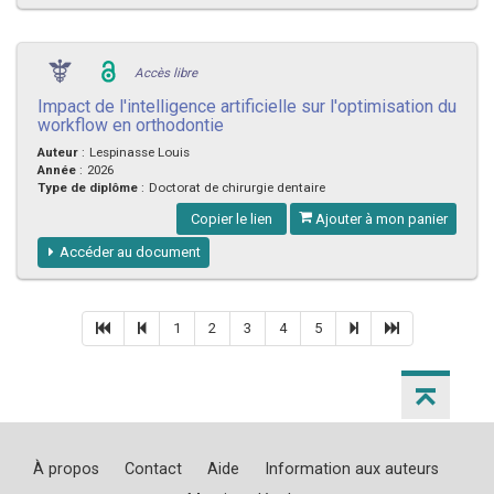
Accès libre
Impact de l'intelligence artificielle sur l'optimisation du
workflow en orthodontie
Auteur
:
Lespinasse Louis
Année
:
2026
Type de diplôme
:
Doctorat de chirurgie dentaire
Copier le lien
Ajouter à mon panier
Accéder au document
1
2
3
4
5
À propos
Contact
Aide
Information aux auteurs