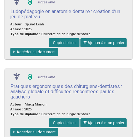
Accès libre
Ludopédagogie en anatomie dentaire : création d’un
jeu de plateau
Auteur
:
Spund Leah
Année
:
2026
Type de diplôme
:
Doctorat de chirurgie dentaire
Copier le lien
Ajouter à mon panier
Accéder au document
Accès libre
Pratiques ergonomiques des chirurgiens-dentistes :
analyse globale et difficultés rencontrées par les
gauchers
Auteur
:
Macq Manon
Année
:
2026
Type de diplôme
:
Doctorat de chirurgie dentaire
Copier le lien
Ajouter à mon panier
Accéder au document