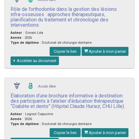
Rôle de l’orthodontie dans la gestion des lésions
infra-osseuses : approches thérapeutiques,
planification du traitement et chronologie des
interventions
Auteur
:
Gorain Léa
Année
:
2026
Type de diplôme
:
Doctorat de chirurgie dentaire
Copier le lien
Ajouter à mon panier
Accéder au document
Accès libre
Élaboration d’une brochure informative à destination
des participants à l’atelier d’éducation thérapeutique
“Diabète et dents” (Hôpital Claude Huriez, CHU Lille)
Auteur
:
Legout Capucine
Année
:
2026
Type de diplôme
:
Doctorat de chirurgie dentaire
Copier le lien
Ajouter à mon panier