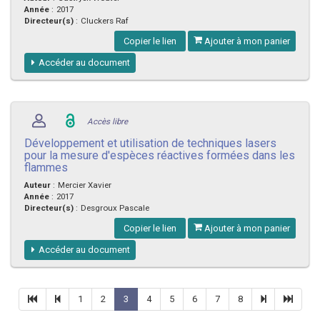
Année
:
2017
Directeur(s)
:
Cluckers Raf
Copier le lien
Ajouter à mon panier
Accéder au document
Accès libre
Développement et utilisation de techniques lasers
pour la mesure d'espèces réactives formées dans les
flammes
Auteur
:
Mercier Xavier
Année
:
2017
Directeur(s)
:
Desgroux Pascale
Copier le lien
Ajouter à mon panier
Accéder au document
1
2
3
4
5
6
7
8