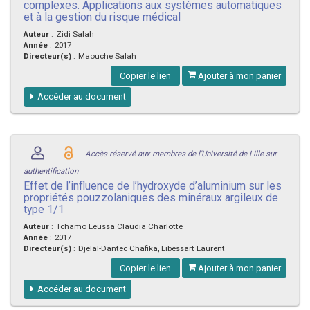
complexes. Applications aux systèmes automatiques
et à la gestion du risque médical
Auteur
:
Zidi Salah
Année
:
2017
Directeur(s)
:
Maouche Salah
Copier le lien
Ajouter à mon panier
Accéder au document
Accès réservé aux membres de l'Université de Lille sur
authentification
Effet de l’influence de l’hydroxyde d’aluminium sur les
propriétés pouzzolaniques des minéraux argileux de
type 1/1
Auteur
:
Tchamo Leussa Claudia Charlotte
Année
:
2017
Directeur(s)
:
Djelal-Dantec Chafika, Libessart Laurent
Copier le lien
Ajouter à mon panier
Accéder au document