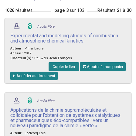
1026
résultats
page 3
sur 103
Résultats
21 à 30
Accès libre
Experimental and modelling studies of combustion
and atmospheric chemical kinetics
Auteur
:
Pillier Laure
Année
:
2017
Directeur(s)
:
Pauwels Jean-François
Copier le lien
Ajouter à mon panier
Accéder au document
Accès libre
Applications de la chimie supramoléculaire et
colloïdale pour l’obtention de systèmes catalytiques
et pharmaceutiques éco-compatibles : vers un
nouveau paradigme de la chimie « verte »
Auteur
:
Leclercq Loïc