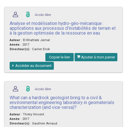
Accès libre
Analyse et modélisation hydro-géo-mécanique :
applications aux processus d'instabilités de terrain et
à la gestion optimisée de la ressource en eau
Auteur
:
El Khattabi Jamal
Année
:
2017
Directeur(s)
:
Carlier Erick
Copier le lien
Ajouter à mon panier
Accéder au document
Accès libre
What can a hardrock geologist bring to a civil &
environmental engineering laboratory in geomaterials
characterization (and vice-versa)?
Auteur
:
Thiéry Vincent
Année
:
2017
Directeur(s)
:
Gauthier Arnaud