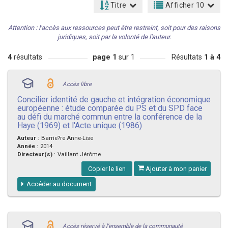
Titre
Afficher 10
Attention : l'accès aux ressources peut être restreint, soit pour des raisons
juridiques, soit par la volonté de l'auteur.
4
résultats
page 1
sur 1
Résultats
1 à 4
Accès libre
Concilier identité de gauche et intégration économique
européenne : étude comparée du PS et du SPD face
au défi du marché commun entre la conférence de la
Haye (1969) et l'Acte unique (1986)
Auteur
:
Barrie?re Anne-Lise
Année
:
2014
Directeur(s)
:
Vaillant Jérôme
Copier le lien
Ajouter à mon panier
Accéder au document
Accès réservé à l'ensemble de la communauté