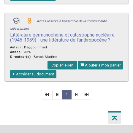
Accès réservé à l'ensemble de la communauté
universitaire
Littérature germanophone et catastrophe nucléaire
(1945-1989) - une littérature de l'anthropocène ?
Auteur
:
Beggour Imad
Année
:
2024
Directeur(s)
:
Benoit Martine
Copier le lien
Ajouter à mon panier
Accéder au document
1