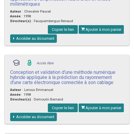
millimétriques
Auteur
:
Chevalier Pascal
Année
:
1998
Directeur(s)
:
Fauquembergue Renaud
Copier le lien
Ajouter à mon panier
Accéder au document
Accès libre
Conception et validation d'une méthode numérique
hybride appliquée à la prédiction du rayonnement
d'une carte électronique connectée à son cablage
Auteur
:
Leroux Emmanuel
Année
:
1998
Directeur(s)
:
Demoulin Bernard
Copier le lien
Ajouter à mon panier
Accéder au document