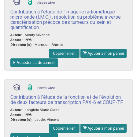
Accès libre
Contribution à l'étude de l'imagerie radiométrique
micro-onde (I.M.O.) : résolution du problème inverse
caractérisation précoce des tumeurs du sein et
quantification
Auteur
:
Mouty Sévérine
Année
:
1998
Directeur(s)
:
Mamouni Ahmed
Copier le lien
Ajouter à mon panier
Accéder au document
Accès libre
Contribution à l'étude de la fonction et de l'évolution
de deux facteurs de transcription PAX-6 et COUP-TF
Auteur
:
Langlois Marie-Claire
Année
:
1998
Directeur(s)
:
Laudet Vincent
Copier le lien
Ajouter à mon panier