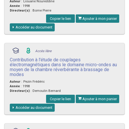
Auteur
:
Liouane Noureddine
Année
:
1998
Directeur(s)
:
Borne Pierre
Copier le lien
Ajouter à mon panier
Accéder au document
Accès libre
Contribution à l'étude de couplages
électromagnétiques dans le domaine micro-ondes au
moyen de la chambre réverbérante à brassage de
modes
Auteur
:
Pezin Frédéric
Année
:
1998
Directeur(s)
:
Demoulin Bernard
Copier le lien
Ajouter à mon panier
Accéder au document