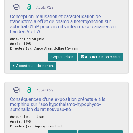
Accès libre
Conception, réalisation et caractérisation de
transistors à effet de champ à hétérojonction sur
substrat d'InP pour circuits intégrés coplanaires en
bandes V et W
Auteur
:
Hoel Virginie
Année
:
1998
Directeur(s)
:
Cappy Alain, Bollaert Sylvain
Copier le lien
Ajouter à mon panier
Accéder au document
Accès libre
Conséquences d'une exposition prénatale à la
morphine sur l'axe hypothalamo-hypophyso-
surrénalien du rat nouveau-né
Auteur
:
Lesage Jean
Année
:
1998
Directeur(s)
:
Dupouy Jean-Paul