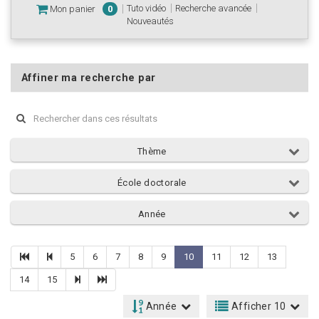
Tuto vidéo
Recherche avancée
Mon panier
0
Nouveautés
Affiner ma recherche par
Thème
École doctorale
Année
5
6
7
8
9
10
11
12
13
14
15
Année
Afficher 10