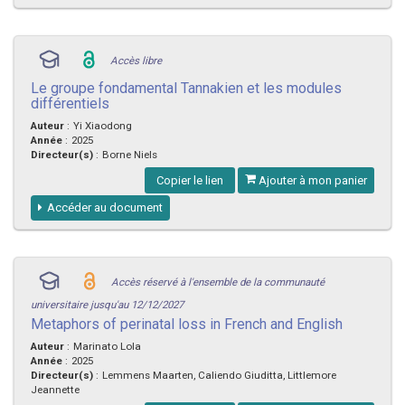
Accès libre
Le groupe fondamental Tannakien et les modules
différentiels
Auteur
:
Yi Xiaodong
Année
:
2025
Directeur(s)
:
Borne Niels
Copier le lien
Ajouter à mon panier
Accéder au document
Accès réservé à l'ensemble de la communauté
universitaire jusqu'au 12/12/2027
Metaphors of perinatal loss in French and English
Auteur
:
Marinato Lola
Année
:
2025
Directeur(s)
:
Lemmens Maarten, Caliendo Giuditta, Littlemore
Jeannette