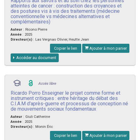
Rapports aux savoirs et au soin chez les personnes
atteintes de cancer : construction des croyances et
des postures vis à vis des traitements (médecine
conventionnelle vs médecines alternatives et
complémentaires)
Auteur
:
Ricono Pierre
Année
:
2025
Directeur(s)
:
Las Vergnas Olivier, Heutte Jean
Copier le lien
Ajouter à mon panier
Accéder au document
Accès libre
Ricardo Porro Enseigner le projet comme forme et
instrument critiques : entre héritage du débat des
C.I.A.M d'après-guerre et processus de conception né
de mouvements sociaux fondamentaux
Auteur
:
Giuli Catherine
Année
:
2025
Directeur(s)
:
Monin Éric
Copier le lien
Ajouter à mon panier