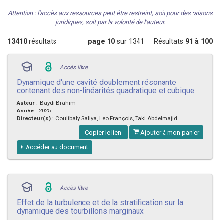
Attention : l'accès aux ressources peut être restreint, soit pour des raisons
juridiques, soit par la volonté de l'auteur.
13410
résultats
page 10
sur 1341
Résultats
91 à 100
Accès libre
Dynamique d'une cavité doublement résonante
contenant des non-linéarités quadratique et cubique
Auteur
:
Baydi Brahim
Année
:
2025
Directeur(s)
:
Coulibaly Saliya, Leo François, Taki Abdelmajid
Copier le lien
Ajouter à mon panier
Accéder au document
Accès libre
Effet de la turbulence et de la stratification sur la
dynamique des tourbillons marginaux