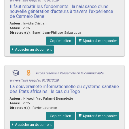
universitaire jusqu'au 14/01/2029
Il faut rebâtir les fondements : la naissance d'une
nouvelle génération d'acteurs à travers l'expérience
de Carmelo Bene
Auteur
:
Invidia Cristian
Année
:
2025
Directeur(s)
:
Bareil Jean-Philippe, Salza Luca
Copier le lien
Ajouter à mon panier
Accéder au document
Accès réservé à l'ensemble de la communauté
universitaire jusqu'au 01/02/2028
La souveraineté informationnelle du système sanitaire
des États africains : le cas du Togo
Auteur
:
N'kpedji Yao Fafamé Bernadette
Année
:
2025
Directeur(s)
:
Favier Laurence
Copier le lien
Ajouter à mon panier
Accéder au document