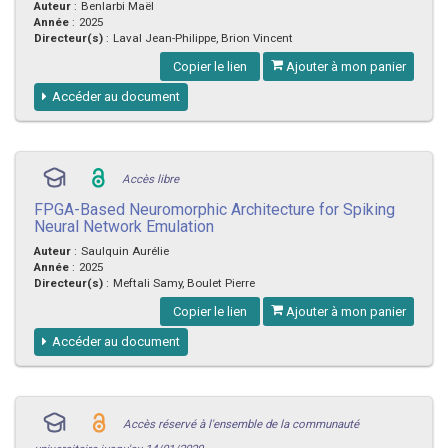
Auteur
:
Benlarbi Maël
Année
:
2025
Directeur(s)
:
Laval Jean-Philippe, Brion Vincent
Copier le lien
Ajouter à mon panier
Accéder au document
Accès libre
FPGA-Based Neuromorphic Architecture for Spiking
Neural Network Emulation
Auteur
:
Saulquin Aurélie
Année
:
2025
Directeur(s)
:
Meftali Samy, Boulet Pierre
Copier le lien
Ajouter à mon panier
Accéder au document
Accès réservé à l'ensemble de la communauté