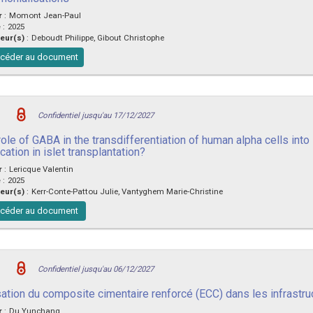
r
:
Momont Jean-Paul
e
:
2025
eur(s)
:
Deboudt Philippe, Gibout Christophe
céder au document
Confidentiel jusqu'au 17/12/2027
ole of GABA in the transdifferentiation of human alpha cells into i
cation in islet transplantation?
r
:
Lericque Valentin
e
:
2025
eur(s)
:
Kerr-Conte-Pattou Julie, Vantyghem Marie-Christine
céder au document
Confidentiel jusqu'au 06/12/2027
isation du composite cimentaire renforcé (ECC) dans les infrastru
r
:
Du Yunchang