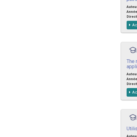
Auteu
Anné
Direct
Ac
The r
appli
Auteu
Anné
Direct
Ac
Util
Auteu