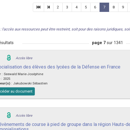
2
3
4
5
6
7
8
9
: l'accès aux ressources peut être restreint, soit pour des raisons juridiques, soit 
sultats
page 7
sur 1341
Accès libre
ocialisation des élèves des lycées de la Défense en France
r
:
Seewald Marie-Joséphine
e
:
2025
eur(s)
:
Jakubowski Sébastien
céder au document
Accès libre
évènements de course à pied de groupe dans la région Hauts-de-Fr
imonialisations