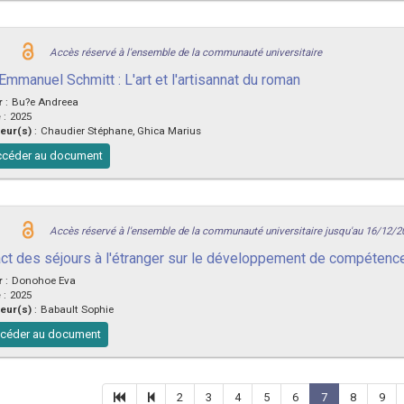
Accès réservé à l'ensemble de la communauté universitaire
Emmanuel Schmitt : L'art et l'artisannat du roman
r
:
Bu?e Andreea
e
:
2025
eur(s)
:
Chaudier Stéphane, Ghica Marius
céder au document
Accès réservé à l'ensemble de la communauté universitaire jusqu'au 16/12/2
ct des séjours à l'étranger sur le développement de compétence
r
:
Donohoe Eva
e
:
2025
eur(s)
:
Babault Sophie
céder au document
2
3
4
5
6
7
8
9