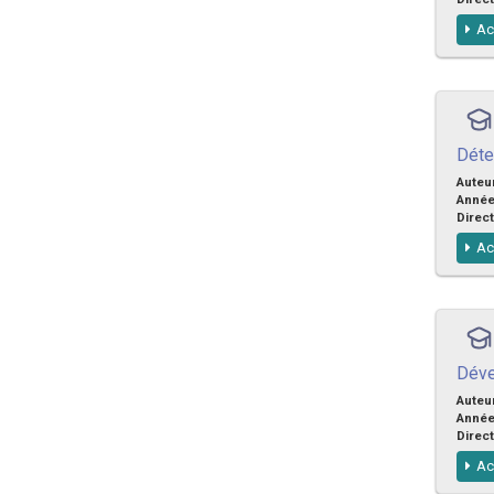
Ac
Déte
Auteu
Anné
Direct
Ac
Déve
Auteu
Anné
Direct
Ac