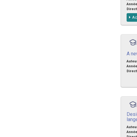
Anné
Direct
Ac
A ne
Auteu
Anné
Direct
Desi
lang
Auteu
Anné
Direct