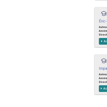
Éric-
Auteu
Anné
Direct
Ac
Impa
Auteu
Anné
Direct
Ac