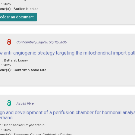
e
:
2025
eur(s)
:
Burlion Nicolas
céder au document
Confidentiel jusqu'au 31/12/2036
w anti-angiogenic strategy targeting the mitochondrial import
r
:
Bettaieb Louay
e
:
2025
eur(s)
:
Cantelmo Anna Rita
Accès libre
gn and development of a perifusion chamber for hormonal analysi
erhans
r
:
Gnanasekar Priyadarshini
e
:
2025
eur(s)
:
Saponaro Chiara, Coddeville Patrice