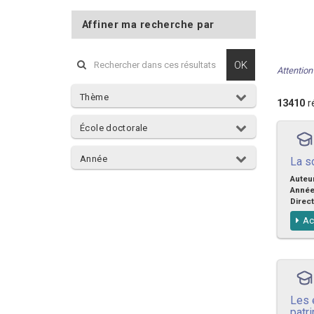
Affiner ma recherche par
OK
Attention 
Thème
13410
ré
École doctorale
Année
La s
Auteu
Anné
Direct
Ac
Les 
patr