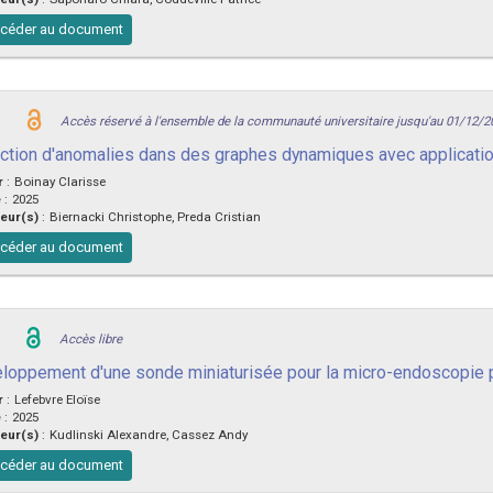
céder au document
Accès réservé à l'ensemble de la communauté universitaire jusqu'au 01/12/2
ction d'anomalies dans des graphes dynamiques avec applicatio
r
:
Boinay Clarisse
e
:
2025
eur(s)
:
Biernacki Christophe, Preda Cristian
céder au document
Accès libre
loppement d'une sonde miniaturisée pour la micro-endoscopie 
r
:
Lefebvre Eloïse
e
:
2025
eur(s)
:
Kudlinski Alexandre, Cassez Andy
céder au document