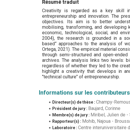
Résumé traduit
Creativity is regarded as a key skill i
entrepreneurship and innovation. The pres
objectives. Its aim is to better unders
mobilising, transforming, and developing 
economic, technological, social, and env
2004), the research is grounded in a soc
based” approaches to the analysis of wo
Ortega, 2021). The empirical material consi
through semi-structured and open-ended i
archives. The analysis links two levels: b
regardless of whether they led to the crea
highlight a creativity that develops in a
"technical culture" of entrepreneurship.
Informations sur les contributeurs
Champy-Remouss
Directeur(s) de thèse :
Baujard, Corinne
Président de jury :
Miribel, Julien de
-
Membre(s) de jury :
Mohib, Najoua
-
Brouss
Rapporteur(s) :
Centre interuniversitaire 
Laboratoire :