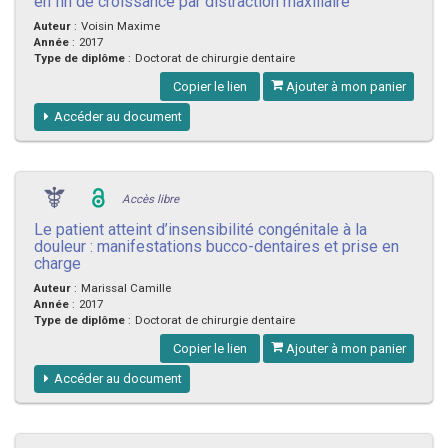
en fin de croissance par distraction maxillaire
Auteur
:
Voisin Maxime
Année
:
2017
Type de diplôme
:
Doctorat de chirurgie dentaire
Copier le lien
Ajouter à mon panier
Accéder au document
Accès libre
Le patient atteint d’insensibilité congénitale à la
douleur : manifestations bucco-dentaires et prise en
charge
Auteur
:
Marissal Camille
Année
:
2017
Type de diplôme
:
Doctorat de chirurgie dentaire
Copier le lien
Ajouter à mon panier
Accéder au document