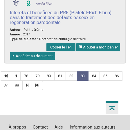
Accès libre
Intérêts et bénéfices du PRF (Platelet-Rich Fibrin)
dans le traitement des défauts osseux en
régénération parodontale
Auteur
:
Petit Jérôme
Année
:
2017
Type de diplôme
:
Doctorat de chirurgie dentaire
Copier le lien
Ajouter à mon panier
Accéder au document
78
79
80
81
82
83
84
85
86
87
88
À propos
Contact
Aide
Information aux auteurs