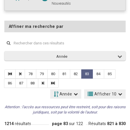
Nouveautés
Affiner ma recherche par
Année
78
79
80
81
82
83
84
85
86
87
88
Année
Afficher 10
Attention : l'accès aux ressources peut être restreint, soit pour des raisons
juridiques, soit par la volonté de l'auteur.
1214
résultats
page 83
sur 122
Résultats
821 à 830