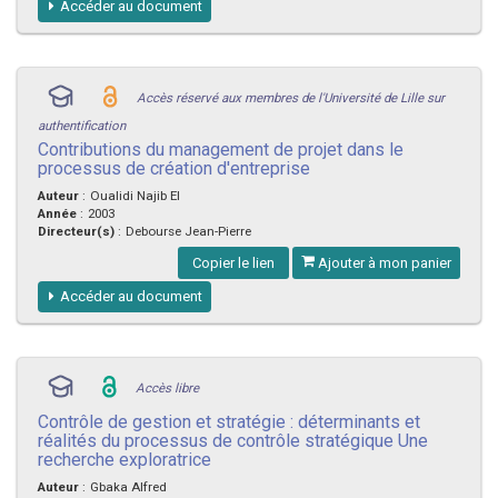
Accéder au document
Accès réservé aux membres de l'Université de Lille sur
authentification
Contributions du management de projet dans le
processus de création d'entreprise
Auteur
:
Oualidi Najib El
Année
:
2003
Directeur(s)
:
Debourse Jean-Pierre
Copier le lien
Ajouter à mon panier
Accéder au document
Accès libre
Contrôle de gestion et stratégie : déterminants et
réalités du processus de contrôle stratégique Une
recherche exploratrice
Auteur
:
Gbaka Alfred