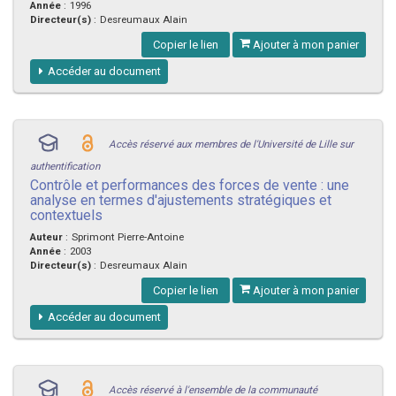
Année
:
1996
Directeur(s)
:
Desreumaux Alain
Copier le lien
Ajouter à mon panier
Accéder au document
Accès réservé aux membres de l'Université de Lille sur
authentification
Contrôle et performances des forces de vente : une
analyse en termes d'ajustements stratégiques et
contextuels
Auteur
:
Sprimont Pierre-Antoine
Année
:
2003
Directeur(s)
:
Desreumaux Alain
Copier le lien
Ajouter à mon panier
Accéder au document
Accès réservé à l'ensemble de la communauté