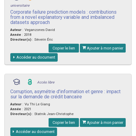
universitaire
Corporate failure prediction models : contributions
from a novel explanatory variable and imbalanced
datasets approach
Auteur
:
Veganzones David
Année
:
2018
Directeur(s)
:
Séverin Éric
Copier le lien
Ajouter à mon panier
Accéder au document
Accès libre
Corruption, asymétrie d'information et genre : impact
sur la demande de crédit bancaire
Auteur
:
Vu Thi Le Giang
Année
:
2021
Directeur(s)
:
Statnik Jean-Christophe
Copier le lien
Ajouter à mon panier
Accéder au document