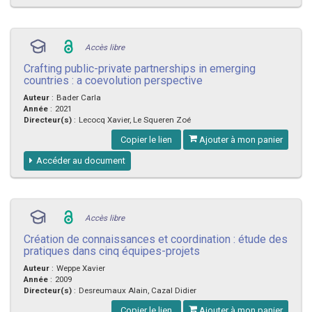
Accès libre
Crafting public-private partnerships in emerging
countries : a coevolution perspective
Auteur
:
Bader Carla
Année
:
2021
Directeur(s)
:
Lecocq Xavier, Le Squeren Zoé
Copier le lien
Ajouter à mon panier
Accéder au document
Accès libre
Création de connaissances et coordination : étude des
pratiques dans cinq équipes-projets
Auteur
:
Weppe Xavier
Année
:
2009
Directeur(s)
:
Desreumaux Alain, Cazal Didier
Copier le lien
Ajouter à mon panier