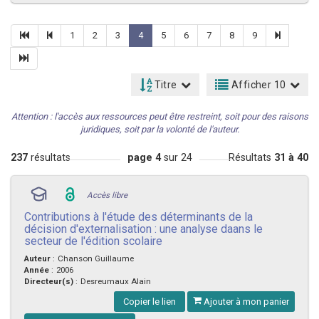
1
2
3
4
5
6
7
8
9
Titre
Afficher 10
Attention : l'accès aux ressources peut être restreint, soit pour des raisons
juridiques, soit par la volonté de l'auteur.
237
résultats
page 4
sur 24
Résultats
31 à 40
Accès libre
Contributions à l'étude des déterminants de la
décision d'externalisation : une analyse daans le
secteur de l'édition scolaire
Auteur
:
Chanson Guillaume
Année
:
2006
Directeur(s)
:
Desreumaux Alain
Copier le lien
Ajouter à mon panier