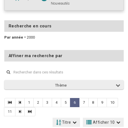
Nouveautés
Recherche en cours
Par année
=
2000
Affiner ma recherche par
Thème
1
2
3
4
5
6
7
8
9
10
11
Titre
Afficher 10