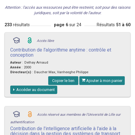
Attention : l'accès aux ressources peut être restreint, soit pour des raisons
juridiques, soit par la volonté de l'auteur.
233
résultats
page 6
sur 24
Résultats
51 à 60
Accès libre
Contribution de l'algorithme anytime : contrôle et
conception
Auteur
:
Delhay Arnaud
Année
:
2000
Directeur(s)
:
Daucher Max, Vanheeghe Philippe
Copier le lien
Ajouter à mon panier
Accéder au document
Accès réservé aux membres de l'Université de Lille sur
authentification
Contribution de l'intelligence artificielle à l'aide à la
décision dans la gestion des systèmes de transport