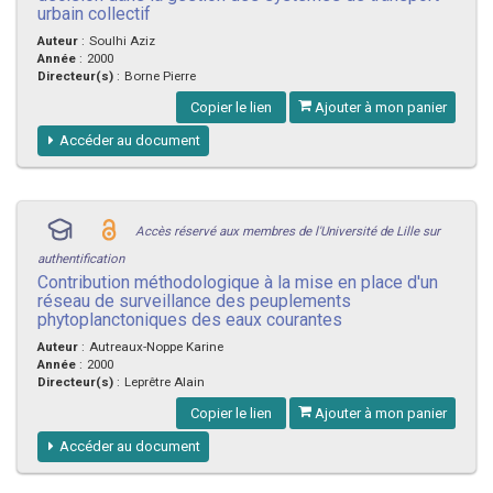
urbain collectif
Auteur
:
Soulhi Aziz
Année
:
2000
Directeur(s)
:
Borne Pierre
Copier le lien
Ajouter à mon panier
Accéder au document
Accès réservé aux membres de l'Université de Lille sur
authentification
Contribution méthodologique à la mise en place d'un
réseau de surveillance des peuplements
phytoplanctoniques des eaux courantes
Auteur
:
Autreaux-Noppe Karine
Année
:
2000
Directeur(s)
:
Leprêtre Alain
Copier le lien
Ajouter à mon panier
Accéder au document