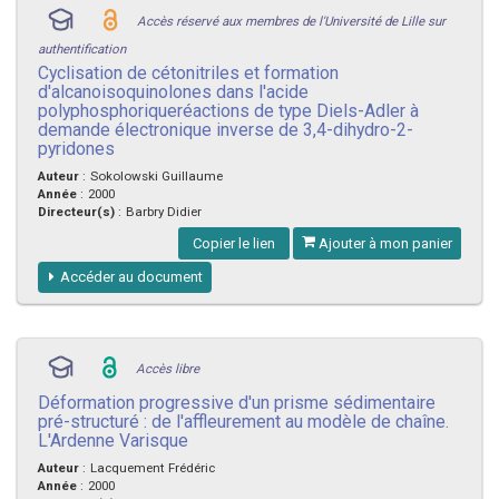
Accès réservé aux membres de l'Université de Lille sur
authentification
Cyclisation de cétonitriles et formation
d'alcanoisoquinolones dans l'acide
polyphosphoriqueréactions de type Diels-Adler à
demande électronique inverse de 3,4-dihydro-2-
pyridones
Auteur
:
Sokolowski Guillaume
Année
:
2000
Directeur(s)
:
Barbry Didier
Copier le lien
Ajouter à mon panier
Accéder au document
Accès libre
Déformation progressive d'un prisme sédimentaire
pré-structuré : de l'affleurement au modèle de chaîne.
L'Ardenne Varisque
Auteur
:
Lacquement Frédéric
Année
:
2000