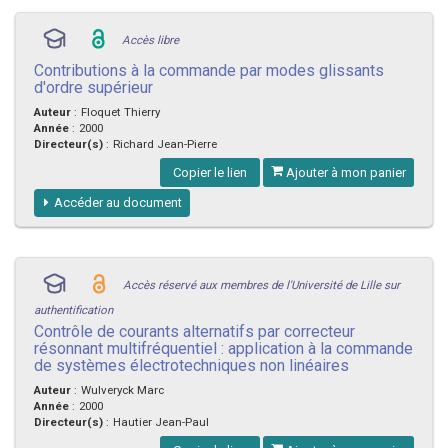
Accès libre
Contributions à la commande par modes glissants
d'ordre supérieur
Auteur
:
Floquet Thierry
Année
:
2000
Directeur(s)
:
Richard Jean-Pierre
Copier le lien
Ajouter à mon panier
Accéder au document
Accès réservé aux membres de l'Université de Lille sur
authentification
Contrôle de courants alternatifs par correcteur
résonnant multifréquentiel : application à la commande
de systèmes électrotechniques non linéaires
Auteur
:
Wulveryck Marc
Année
:
2000
Directeur(s)
:
Hautier Jean-Paul