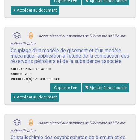
Copier le lien
Ajouter à mon panier
Accéder au document
Accès réservé aux membres de l'Université de Lille sur
authentification
Couplage d'un modèle de gisement et d'un modèle
mécanique : application à l'étude de la compaction des
réservoirs pétroliers et de la subsidence associée
Auteur
:
Bévillon Damien
Année
:
2000
Directeur(s)
:
Shahrour Isam
Copier le lien
Ajouter à mon panier
Accéder au document
Accès réservé aux membres de l'Université de Lille sur
authentification
Cristallochimie des oxyphosphates de bismuth et de