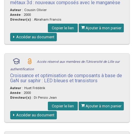
métaux 3d : nouveaux composés avec le manganèse
Auteur
:
Cousin Olivier
Année
:
2000
Directeur(s)
:
Abraham Francis
Copier le lien
Ajouter à mon panier
Accéder au document
Accès réservé aux membres de l'Université de Lille sur
authentification
Croissance et optimisation de composants à base de
GaN sur saphir : LED bleues et transistors
Auteur
:
Huet Frédérik
Année
:
2000
Directeur(s)
:
Di Persio Jean
Copier le lien
Ajouter à mon panier
Accéder au document