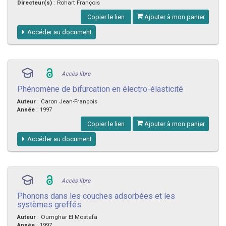
Directeur(s)
:
Rohart François
Copier le lien
Ajouter à mon panier
Accéder au document
Accès libre
Phénomène de bifurcation en électro-élasticité
Auteur
:
Caron Jean-François
Année
:
1997
Copier le lien
Ajouter à mon panier
Accéder au document
Accès libre
Phonons dans les couches adsorbées et les
systèmes greffés
Auteur
:
Oumghar El Mostafa
Année
:
1997