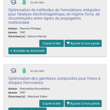
Accès libre
Optimisation de méthodes de formulations intégrales
pour l'analyse électromagnétique, en régime force, de
discontinuités entre lignes de propagation
multimodale
Auteur
:
Pannier Philippe
Année
:
1997
Directeur(s)
:
Kennis Patrick
Copier le lien
Ajouter à mon panier
Accéder au document
Accès libre
Optimisation des garnitures composites pour freins à
disques ferroviaires
Auteur
:
Benseddiq Noureddine
Année
:
1997
Directeur(s)
:
Weichert Dieter
Copier le lien
Ajouter à mon panier