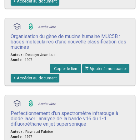
Accéder au document
Accès libre
Organisation du gène de mucine humaine MUC5B :
bases moléculaires d'une nouvelle classification des
mucines
Auteur
:
Desseyn Jean-Luc
Année
:
1997
Copier le lien
Ajouter à mon panier
Accéder au document
Accès libre
Perfectionnement d'un spectromètre infrarouge à
diode laser : analyse de la bande v16 du 1-1
difluoroéthane en jet supersonique
Auteur
:
Raynaud Fabrice
Année
:
1997