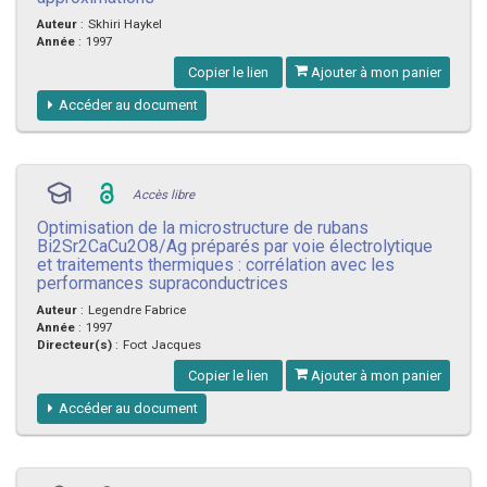
Auteur
:
Skhiri Haykel
Année
:
1997
Copier le lien
Ajouter à mon panier
Accéder au document
Accès libre
Optimisation de la microstructure de rubans
Bi2Sr2CaCu2O8/Ag préparés par voie électrolytique
et traitements thermiques : corrélation avec les
performances supraconductrices
Auteur
:
Legendre Fabrice
Année
:
1997
Directeur(s)
:
Foct Jacques
Copier le lien
Ajouter à mon panier
Accéder au document