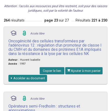
Attention : l'accès aux ressources peut être restreint, soit pour des raisons
juridiques, soit par la volonté de l'auteur.
264
résultats
page 23
sur 27
Résultats
221 à 230
Accès libre
Oncogénicité des cellules transformées par
l'adénovirus 12 : régulation d'un promoteur de classe I
du CMH et du domaines des protéines E1A impliqués
dans la résistance à la lyse par les cellules NK
Auteur
:
Huvent Isabelle
Année
:
1997
Copier le lien
Ajouter à mon panier
Accéder au document
Accès libre
Opérateurs semi-Fredholm : structures et
approximations