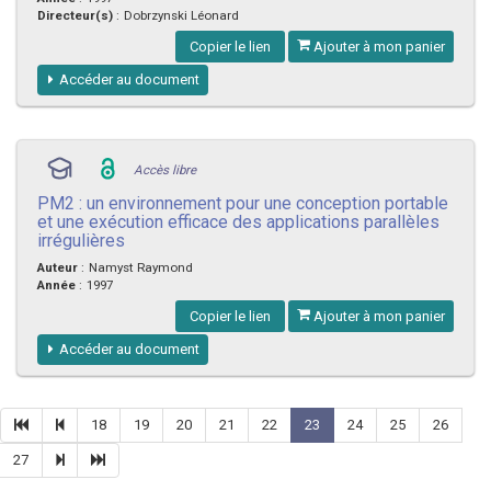
Directeur(s)
:
Dobrzynski Léonard
Copier le lien
Ajouter à mon panier
Accéder au document
Accès libre
PM2 : un environnement pour une conception portable
et une exécution efficace des applications parallèles
irrégulières
Auteur
:
Namyst Raymond
Année
:
1997
Copier le lien
Ajouter à mon panier
Accéder au document
18
19
20
21
22
23
24
25
26
27