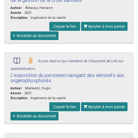
de la gestion de la crise sanitaire
Auteur
:
Arbaoui, Hanane
Année
:
2021
Discipline
:
Ingénierie de la santé
Copier le lien
Ajouter à mon panier
Accéder au document
Accès réservé aux membres de l'Université de Lille sur
authentification
L’exposition du personnel navigant des aéronefs aux
organophosphorés
Auteur
:
Markwitz, Hugo
Année
:
2021
Discipline
:
Ingénierie de la santé
Copier le lien
Ajouter à mon panier
Accéder au document