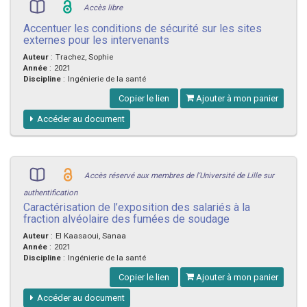
Accès libre
Accentuer les conditions de sécurité sur les sites
externes pour les intervenants
Auteur
:
Trachez, Sophie
Année
:
2021
Discipline
:
Ingénierie de la santé
Copier le lien
Ajouter à mon panier
Accéder au document
Accès réservé aux membres de l'Université de Lille sur
authentification
Caractérisation de l’exposition des salariés à la
fraction alvéolaire des fumées de soudage
Auteur
:
El Kaasaoui, Sanaa
Année
:
2021
Discipline
:
Ingénierie de la santé
Copier le lien
Ajouter à mon panier
Accéder au document