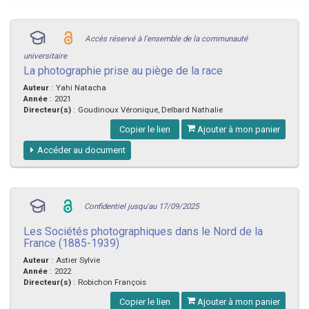
Accès réservé à l'ensemble de la communauté
universitaire
La photographie prise au piège de la race
Auteur
:
Yahi Natacha
Année
:
2021
Directeur(s)
:
Goudinoux Véronique, Delbard Nathalie
Copier le lien
Ajouter à mon panier
Accéder au document
Confidentiel jusqu'au 17/09/2025
Les Sociétés photographiques dans le Nord de la
France (1885-1939)
Auteur
:
Astier Sylvie
Année
:
2022
Directeur(s)
:
Robichon François
Copier le lien
Ajouter à mon panier