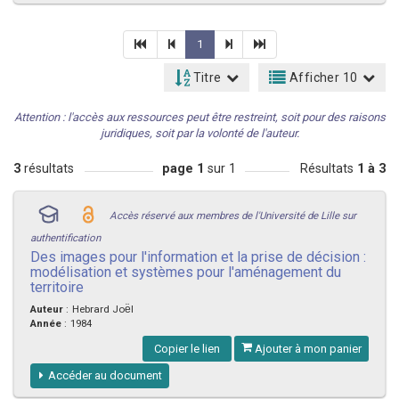
1
Titre
Afficher 10
Attention : l'accès aux ressources peut être restreint, soit pour des raisons
juridiques, soit par la volonté de l'auteur.
3
résultats
page 1
sur 1
Résultats
1 à 3
Accès réservé aux membres de l'Université de Lille sur
authentification
Des images pour l'information et la prise de décision :
modélisation et systèmes pour l'aménagement du
territoire
Auteur
:
Hebrard Joe͏̈l
Année
:
1984
Copier le lien
Ajouter à mon panier
Accéder au document