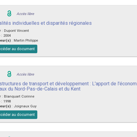
Accès libre
lités individuelles et disparités régionales
r
:
Dupont Vincent
e
:
2004
eur(s)
:
Martin Philippe
céder au document
Accès libre
astructures de transport et développement : L'apport de l'écono
oraux du Nord-Pas-de-Calais et du Kent
r
:
Blanquart Corinne
e
:
1998
eur(s)
:
Joignaux Guy
céder au document