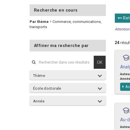
Recherche en cours
Ret
Par thème
=
Commerce, communications,
transports
Attention 
24
résul
Affiner ma recherche par
OK
Analy
Auteu
Thème
Anné
Ac
École doctorale
Année
Au-d
Auteu