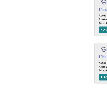
L’ap
Auteu
Anné
Direct
Ac
L'inn
Auteu
Anné
Direct
Ac