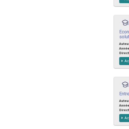
Econ
solu
Auteu
Anné
Direct
Ac
Entr
Auteu
Anné
Direct
Ac