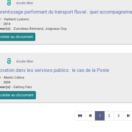
Accès libre
prentissage performant du transport fluvial : quel accompagneme
r
:
Vaillant Ludovic
e
:
2014
eur(s)
:
Zuindeau Bertrand, Joignaux Guy
céder au document
Accès libre
ovation dans les services publics : le cas de la Poste
r
:
Merlin Céline
e
:
2004
eur(s)
:
Gallouj Faïz
céder au document
1
2
3