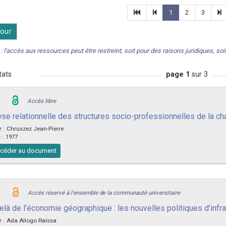
1
2
3
our
: l'accès aux ressources peut être restreint, soit pour des raisons juridiques, soit 
tats
page 1
sur 3
Accès libre
se relationnelle des structures socio-professionnelles de la chaî
r
:
Chruszez Jean-Pierre
e
:
1977
céder au document
Accès réservé à l'ensemble de la communauté universitaire
elà de l’économie géographique : les nouvelles politiques d’infr
r
:
Ada Allogo Raïssa