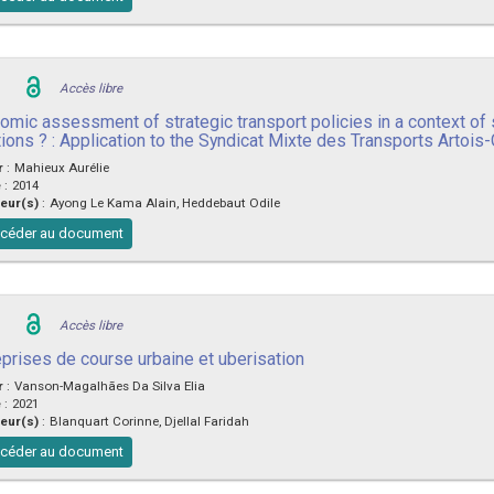
Accès libre
omic assessment of strategic transport policies in a context of
tions ? : Application to the Syndicat Mixte des Transports Artois
r
:
Mahieux Aurélie
e
:
2014
eur(s)
:
Ayong Le Kama Alain, Heddebaut Odile
céder au document
Accès libre
eprises de course urbaine et uberisation
r
:
Vanson-Magalhães Da Silva Elia
e
:
2021
eur(s)
:
Blanquart Corinne, Djellal Faridah
céder au document