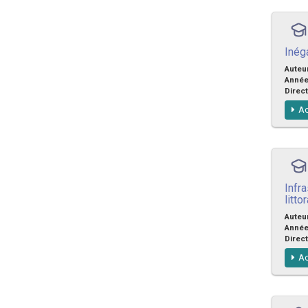
Inéga
Auteu
Anné
Direct
Ac
Infr
litt
Auteu
Anné
Direct
Ac