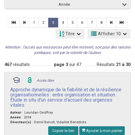
Année
1
2
3
4
5
6
7
8
Titre
Afficher 10
Attention : l'accès aux ressources peut être restreint, soit pour des raisons
juridiques, soit par la volonté de l'auteur.
467
résultats
page 3
sur 47
Résultats
21 à 30
Accès libre
Approche dynamique de la fiabilité et de la résilience
organisationnelles : entre organisation et situation :
Étude in situ d'un service d'accueil des urgences
vitales
Auteur
:
Leuridan Geoffrey
Année
:
2018
Directeur(s)
:
Demil Benoît, Vidaillet Bénédicte
Copier le lien
Ajouter à mon panier