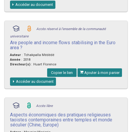
Accéder au document
Accès réservé à l'ensemble de la communauté
universitaire
Are people and income flows stabilising in the Euro
area ?
Auteur
:
Tchakpalla Médédé
Année
:
2018
Directeur(s)
:
Huart Florence
Copier le lien
Ajouter à mon panier
Accéder au document
Accès libre
Aspects économiques des pratiques religieuses
taoïstes contemporaines entre temples et monde
séculier (Chine, Europe)
Auteur
:
Meunier Marjorie