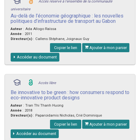
Accès réservé à l'ensemble de la communauté
universitaire
Au-delà de l’économie géographique : les nouvelles
politiques d’infrastructure de transport au Gabon
Auteur
:
Ada Allogo Raïssa
Année
:
2011
Directeur(s)
:
Callens Stéphane, Joignaux Guy
Copier le lien
Ajouter à mon panier
Accéder au document
Accès libre
Be innovative to be green : how consumers respond to
eco-innovative product designs
Auteur
:
Tran Thi Thanh Huong
Année
:
2018
Directeur(s)
:
Paparoidamis Nicholas, Crié Dominique
Copier le lien
Ajouter à mon panier
Accéder au document