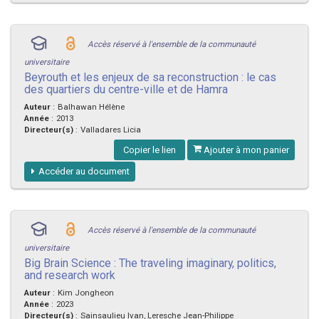
Accès réservé à l'ensemble de la communauté
universitaire
Beyrouth et les enjeux de sa reconstruction : le cas
des quartiers du centre-ville et de Hamra
Auteur
:
Balhawan Hélène
Année
:
2013
Directeur(s)
:
Valladares Licia
Copier le lien
Ajouter à mon panier
Accéder au document
Accès réservé à l'ensemble de la communauté
universitaire
Big Brain Science : The traveling imaginary, politics,
and research work
Auteur
:
Kim Jongheon
Année
:
2023
Directeur(s)
:
Sainsaulieu Ivan, Leresche Jean-Philippe