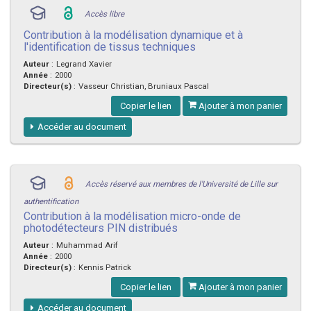
Accès libre
Contribution à la modélisation dynamique et à
l'identification de tissus techniques
Auteur
:
Legrand Xavier
Année
:
2000
Directeur(s)
:
Vasseur Christian, Bruniaux Pascal
Copier le lien
Ajouter à mon panier
Accéder au document
Accès réservé aux membres de l'Université de Lille sur
authentification
Contribution à la modélisation micro-onde de
photodétecteurs PIN distribués
Auteur
:
Muhammad Arif
Année
:
2000
Directeur(s)
:
Kennis Patrick
Copier le lien
Ajouter à mon panier
Accéder au document