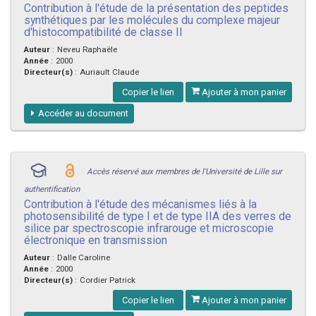
Contribution à l'étude de la présentation des peptides
synthétiques par les molécules du complexe majeur
d'histocompatibilité de classe II
Auteur
:
Neveu Raphaële
Année
:
2000
Directeur(s)
:
Auriault Claude
Copier le lien
Ajouter à mon panier
Accéder au document
Accès réservé aux membres de l'Université de Lille sur
authentification
Contribution à l'étude des mécanismes liés à la
photosensibilité de type I et de type IIA des verres de
silice par spectroscopie infrarouge et microscopie
électronique en transmission
Auteur
:
Dalle Caroline
Année
:
2000
Directeur(s)
:
Cordier Patrick
Copier le lien
Ajouter à mon panier