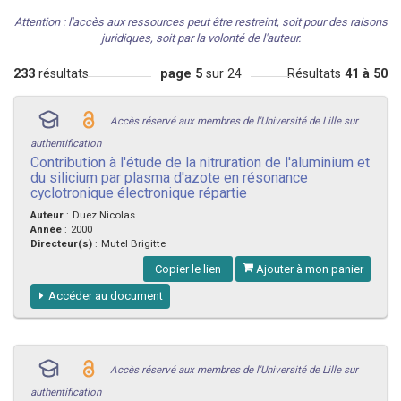
Attention : l'accès aux ressources peut être restreint, soit pour des raisons
juridiques, soit par la volonté de l'auteur.
233
résultats
page 5
sur 24
Résultats
41 à 50
Accès réservé aux membres de l'Université de Lille sur
authentification
Contribution à l'étude de la nitruration de l'aluminium et
du silicium par plasma d'azote en résonance
cyclotronique électronique répartie
Auteur
:
Duez Nicolas
Année
:
2000
Directeur(s)
:
Mutel Brigitte
Copier le lien
Ajouter à mon panier
Accéder au document
Accès réservé aux membres de l'Université de Lille sur
authentification