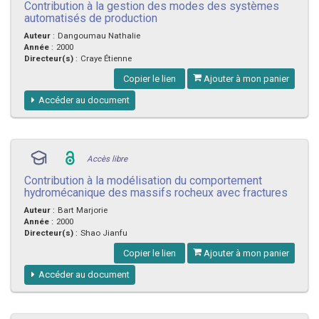
Contribution à la gestion des modes des systèmes
automatisés de production
Auteur
:
Dangoumau Nathalie
Année
:
2000
Directeur(s)
:
Craye Étienne
Copier le lien
Ajouter à mon panier
Accéder au document
Accès libre
Contribution à la modélisation du comportement
hydromécanique des massifs rocheux avec fractures
Auteur
:
Bart Marjorie
Année
:
2000
Directeur(s)
:
Shao Jianfu
Copier le lien
Ajouter à mon panier
Accéder au document