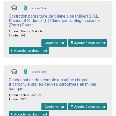
Accès libre
Castration parasitaire de Silene alba (Miller) E.H.L.
Krause et S. dioïca (L.) Clairv. par Ustilago violacea
(Pers.) Rouss
Auteur
:
Batcho Mekinto
Année
:
1981
Copier le lien
Ajouter à mon panier
Accéder au document
Accès libre
Condensation des complexes arène chrome
tricarbonyle sur les dérivés carbonyles en milieu
basique
Auteur
:
Lebibi Jacques
Année
:
1981
Copier le lien
Ajouter à mon panier
Accéder au document