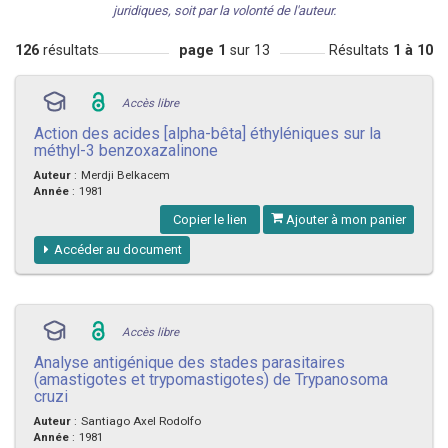
juridiques, soit par la volonté de l'auteur.
126
résultats
page 1
sur 13
Résultats
1 à 10
Accès libre
Action des acides [alpha-bêta] éthyléniques sur la
méthyl-3 benzoxazalinone
Auteur
:
Merdji Belkacem
Année
:
1981
Copier le lien
Ajouter à mon panier
Accéder au document
Accès libre
Analyse antigénique des stades parasitaires
(amastigotes et trypomastigotes) de Trypanosoma
cruzi
Auteur
:
Santiago Axel Rodolfo
Année
:
1981