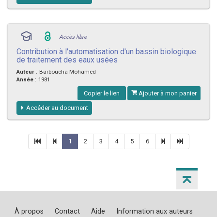
Accès libre
Contribution à l'automatisation d'un bassin biologique
de traitement des eaux usées
Auteur
:
Barboucha Mohamed
Année
:
1981
Copier le lien
Ajouter à mon panier
Accéder au document
1
2
3
4
5
6
À propos
Contact
Aide
Information aux auteurs