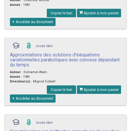
Année
:
1981
Copier le lien
Ajouter à mon panier
Accéder au document
Accès libre
Approximations des solutions d'inéquations
variationnelles paraboliques avec convexe dépendant
du temps
Auteur
:
Duhamel Alain
Année
:
1981
Directeur(s)
:
Mignot Fulbert
Copier le lien
Ajouter à mon panier
Accéder au document
Accès libre