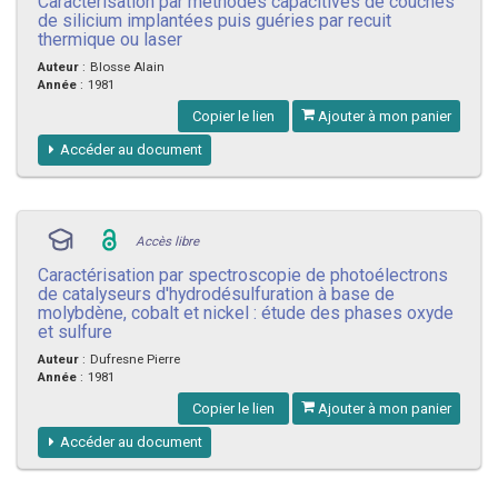
Caractérisation par méthodes capacitives de couches
de silicium implantées puis guéries par recuit
thermique ou laser
Auteur
:
Blosse Alain
Année
:
1981
Copier le lien
Ajouter à mon panier
Accéder au document
Accès libre
Caractérisation par spectroscopie de photoélectrons
de catalyseurs d'hydrodésulfuration à base de
molybdène, cobalt et nickel : étude des phases oxyde
et sulfure
Auteur
:
Dufresne Pierre
Année
:
1981
Copier le lien
Ajouter à mon panier
Accéder au document