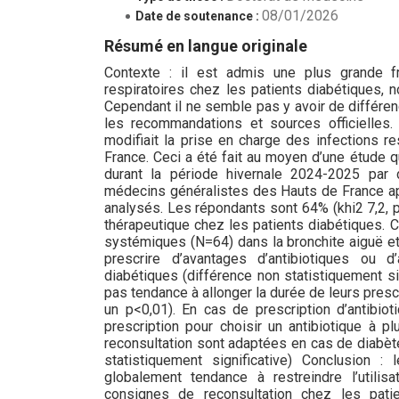
08/01/2026
Date de soutenance :
Résumé en langue originale
Contexte : il est admis une plus grande f
respiratoires chez les patients diabétiques, 
Cependant il ne semble pas y avoir de différe
les recommandations et sources officielles
modifiait la prise en charge des infections r
France. Ceci a été fait au moyen d’une étude qu
durant la période hivernale 2024-2025 par d
médecins généralistes des Hauts de France apr
analysés. Les répondants sont 64% (khi2 7,2, p
thérapeutique chez les patients diabétiques. C
systémiques (N=64) dans la bronchite aiguë et
prescrire d’avantages d’antibiotiques ou
diabétiques (différence non statistiquement si
pas tendance à allonger la durée de leurs presc
un p<0,01). En cas de prescription d’antibiot
prescription pour choisir un antibiotique à p
reconsultation sont adaptées en cas de diabèt
statistiquement significative) Conclusion
globalement tendance à restreindre l’utili
consignes de reconsultation chez les patien