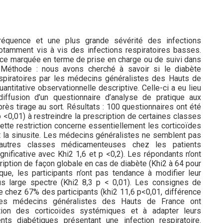
réquence et une plus grande sévérité des infections
notamment vis à vis des infections respiratoires basses.
nce marquée en terme de prise en charge ou de suivi dans
. Méthode : nous avons cherché à savoir si le diabète
espiratoires par les médecins généralistes des Hauts de
antitative observationnelle descriptive. Celle-ci a eu lieu
iffusion d’un questionnaire d’analyse de pratique aux
ès tirage au sort. Résultats : 100 questionnaires ont été
 <0,01) à restreindre la prescription de certaines classes
ette restriction concerne essentiellement les corticoïdes
 la sinusite. Les médecins généralistes ne semblent pas
 d’autres classes médicamenteuses chez les patients
gnificative avec Khi2 1,6 et p <0,2). Les répondants n’ont
ription de façon globale en cas de diabète (Khi2 à 64 pour
ique, les participants n’ont pas tendance à modifier leur
lus large spectre (Khi2 8,3 p < 0,01). Les consignes de
e chez 67% des participants (khi2 11,6 p<0,01, différence
 : les médecins généralistes des Hauts de France ont
sation des corticoïdes systémiques et à adapter leurs
ts diabétiques présentant une infection respiratoire.