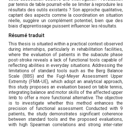
par tennis de table pourrait-elle se limiter à reproduire les
résultats des outils existants ? Son approche qualitative,
captant des aspects comme la coordination en situation
réelle, suggère un complément potentiel, bien que des
biais d’apprentissage puissent influencer les résultats.
Résumé traduit
This thesis is situated within a practical context observed
during internships, particularly in rehabilitation facilities,
where the evaluation of patients in the subacute phase
post-stroke reveals a lack of functional tools capable of
reflecting abilities in everyday situations. Addressing the
limitations of standard tools such as the Berg Balance
Scale (BBS) and the Fugl-Meyer Assessment Upper
Extremity (FMA-UE), which adopt an analytical approach,
this study proposes an evaluation based on table tennis,
integrating balance and motor skills of the affected upper
limb to offer a more functional alternative. The objective
is to investigate whether this method enhances the
precision of functional assessment. Conducted with 9
patients, the study demonstrates significant coherence
between standard tools and the proposed evaluations,
with high Spearman correlations and strong inter-rater