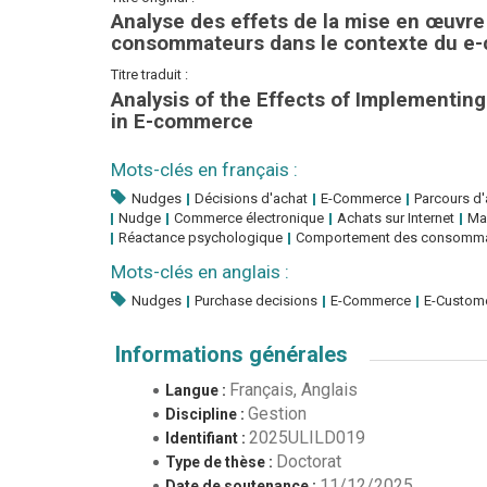
Analyse des effets de la mise en œuvre
consommateurs dans le contexte du e
Titre traduit :
Analysis of the Effects of Implementi
in E-commerce
Mots-clés en français :
Nudges
Décisions d'achat
E-Commerce
Parcours d'
Nudge
Commerce électronique
Achats sur Internet
Ma
Réactance psychologique
Comportement des consomma
Mots-clés en anglais :
Nudges
Purchase decisions
E-Commerce
E-Custome
Informations générales
Français, Anglais
Langue :
Gestion
Discipline :
2025ULILD019
Identifiant :
Doctorat
Type de thèse :
11/12/2025
Date de soutenance :