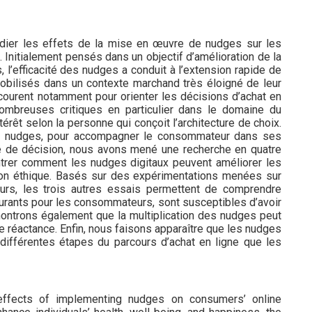
tudier les effets de la mise en œuvre de nudges sur les
Initialement pensés dans un objectif d’amélioration de la
, l’efficacité des nudges a conduit à l’extension rapide de
 mobilisés dans un contexte marchand très éloigné de leur
recourent notamment pour orienter les décisions d’achat en
 nombreuses critiques en particulier dans le domaine du
térêt selon la personne qui conçoit l’architecture de choix.
es nudges, pour accompagner le consommateur dans ses
té de décision, nous avons mené une recherche en quatre
rer comment les nudges digitaux peuvent améliorer les
on éthique. Basés sur des expérimentations menées sur
urs, les trois autres essais permettent de comprendre
urants pour les consommateurs, sont susceptibles d’avoir
ontrons également que la multiplication des nudges peut
de réactance. Enfin, nous faisons apparaître que les nudges
 différentes étapes du parcours d’achat en ligne que les
e effects of implementing nudges on consumers’ online
hance individuals’ health, well-being, and happiness, the