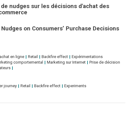
 de nudges sur les décisions d'achat des
-commerce
ng Nudges on Consumers’ Purchase Decisions
achat en ligne
Retail
Backfire effect
Expérimentations
rketing comportemental
Marketing sur Internet
Prise de décision
teurs
r journey
Retail
Backfire effect
Experiments