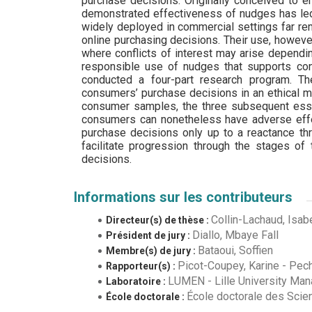
demonstrated effectiveness of nudges has led 
widely deployed in commercial settings far remo
online purchasing decisions. Their use, however,
where conflicts of interest may arise dependi
responsible use of nudges that supports con
conducted a four-part research program. T
consumers’ purchase decisions in an ethical m
consumer samples, the three subsequent ess
consumers can nonetheless have adverse effe
purchase decisions only up to a reactance thr
facilitate progression through the stages of
decisions.
Informations sur les contributeurs
Collin-Lachaud, Isab
Directeur(s) de thèse :
Diallo, Mbaye Fall
Président de jury :
Bataoui, Soffien
Membre(s) de jury :
Picot-Coupey, Karine
-
Pech
Rapporteur(s) :
LUMEN - Lille University Ma
Laboratoire :
École doctorale des Scienc
École doctorale :