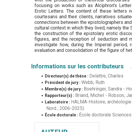
focusing on works such as Alciphron's Letters
Erotic Letters. The content of these letters 
courtesans and their clients, narratives situate
connections between the epistolographers and 
cultural context in which they lived, namely th
the construction of the epistolary erotic disco
figures, and the reception of seduction and m
investigate how, during the Imperial period, r
evaluation and consolidation of the figure of het
Informations sur les contributeurs
Delattre, Charles
Directeur(s) de thèse :
Webb, Ruth
Président de jury :
Boehringer, Sandra
-
Ho
Membre(s) de jury :
Briand, Michel
-
Robson, J
Rapporteur(s) :
HALMA-Histoire, archéologie 
Laboratoire :
Nord ; 2006-2025)
École doctorale Sciences d
École doctorale :