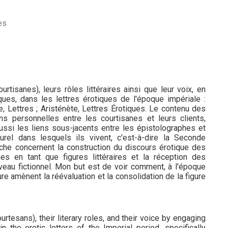
es
urtisanes), leurs rôles littéraires ainsi que leur voix, en
ques, dans les lettres érotiques de l'époque impériale :
e, Lettres ; Aristénète, Lettres Érotiques. Le contenu des
ns personnelles entre les courtisanes et leurs clients,
ussi les liens sous-jacents entre les épistolographes et
turel dans lesquels ils vivent, c'est-à-dire la Seconde
che concernent la construction du discours érotique des
nes en tant que figures littéraires et la réception des
veau fictionnel. Mon but est de voir comment, à l'époque
ure amènent la réévaluation et la consolidation de la figure
urtesans), their literary roles, and their voice by engaging
n the erotic letters of the Imperial period, specifically