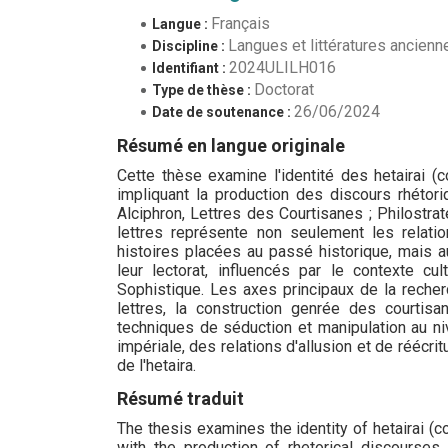
Français
Langue :
Langues et littératures ancienn
Discipline :
2024ULILH016
Identifiant :
Doctorat
Type de thèse :
26/06/2024
Date de soutenance :
Résumé en langue originale
Cette thèse examine l'identité des hetairai (co
impliquant la production des discours rhétori
Alciphron, Lettres des Courtisanes ; Philostrat
lettres représente non seulement les relatio
histoires placées au passé historique, mais a
leur lectorat, influencés par le contexte cul
Sophistique. Les axes principaux de la recher
lettres, la construction genrée des courtisa
techniques de séduction et manipulation au ni
impériale, des relations d'allusion et de réécrit
de l'hetaira.
Résumé traduit
The thesis examines the identity of hetairai (co
with the production of rhetorical discourses i