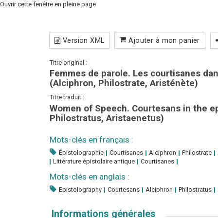
Ouvrir cette fenêtre en pleine page
Version XML
Ajouter à mon panier
Titre original :
Femmes de parole. Les courtisanes dans
(Alciphron, Philostrate, Aristénète)
Titre traduit :
Women of Speech. Courtesans in the epi
Philostratus, Aristaenetus)
Mots-clés en français :
Épistolographie
Courtisanes
Alciphron
Philostrate
Littérature épistolaire antique
Courtisanes
Mots-clés en anglais :
Epistolography
Courtesans
Alciphron
Philostratus
Informations générales