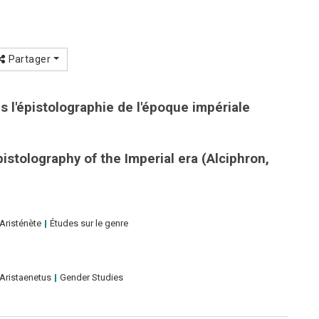
Partager
 l'épistolographie de l'époque impériale
stolography of the Imperial era (Alciphron,
Aristénète
Études sur le genre
Aristaenetus
Gender Studies