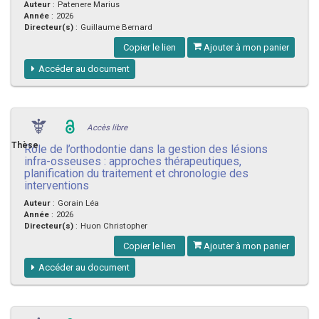
Auteur
:
Patenere Marius
Année
:
2026
Directeur(s)
:
Guillaume Bernard
Copier le lien
Ajouter à mon panier
Accéder au document
Accès libre
Thèse
Rôle de l’orthodontie dans la gestion des lésions
infra-osseuses : approches thérapeutiques,
planification du traitement et chronologie des
interventions
Auteur
:
Gorain Léa
Année
:
2026
Directeur(s)
:
Huon Christopher
Copier le lien
Ajouter à mon panier
Accéder au document