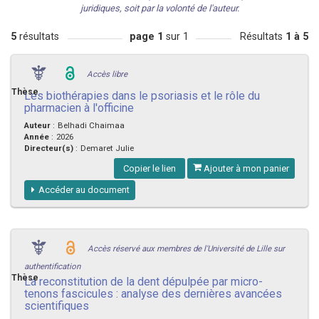
juridiques, soit par la volonté de l'auteur.
5
résultats
page 1
sur 1
Résultats
1 à 5
Accès libre
Thèse
Les biothérapies dans le psoriasis et le rôle du
pharmacien à l'officine
Auteur
:
Belhadi Chaimaa
Année
:
2026
Directeur(s)
:
Demaret Julie
Copier le lien
Ajouter à mon panier
Accéder au document
Accès réservé aux membres de l'Université de Lille sur
authentification
Thèse
La reconstitution de la dent dépulpée par micro-
tenons fascicules : analyse des dernières avancées
scientifiques