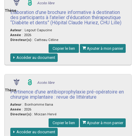
Accès libre
Thèse
Élaboration d’une brochure informative à destination
des participants à l’atelier d’éducation thérapeutique
“Diabète et dents” (Hôpital Claude Huriez, CHU Lille)
Auteur
:
Legout Capucine
Année
:
2026
Directeur(s)
:
Catteau Céline
Copier le lien
Ajouter à mon panier
Accéder au document
Accès libre
Thèse
Pertinence d’une antibioprophylaxie pré-opératoire en
chirurgie implantaire : revue de littérature
Auteur
:
Bonhomme Ilana
Année
:
2026
Directeur(s)
:
Moizan Hervé
Copier le lien
Ajouter à mon panier
Accéder au document