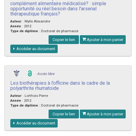
complément alimentaire médicalisé? : simple
opportunité ou réel besoin dans l'arsenal
thérapeutique français?
Auteur
:
Mylle Alexandre
Année
:
2012
Type de diplôme
:
Doctorat de pharmacie
Copier le lien
Ajouter à mon panier
Accéder au document
Accès libre
Les biothérapies à l’officine dans le cadre de la
polyarthrite rhumatoïde
Auteur
:
Lorthois Pierre
Année
:
2012
Type de diplôme
:
Doctorat de pharmacie
Copier le lien
Ajouter à mon panier
Accéder au document