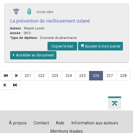
Accès libre
La prévention du vieillissement cutané
Auteur
:
Noyon Lucile
Année
:
2012
Type de diplôme
:
Doctorat de pharmacie
Copier le lien
Ajouter à mon panier
Accéder au document
221
222
223
224
225
226
227
228
À propos
Contact
Aide
Information aux auteurs
Mentions légales