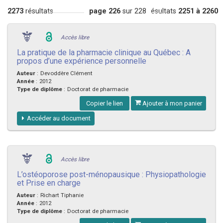
2273
résultats
page 226
sur 228
Résultats
2251 à 2260
Accès libre
La pratique de la pharmacie clinique au Québec : A
propos d’une expérience personnelle
Auteur
:
Devoddère Clément
Année
:
2012
Type de diplôme
:
Doctorat de pharmacie
Copier le lien
Ajouter à mon panier
Accéder au document
Accès libre
L’ostéoporose post-ménopausique : Physiopathologie
et Prise en charge
Auteur
:
Richart Tiphanie
Année
:
2012
Type de diplôme
:
Doctorat de pharmacie