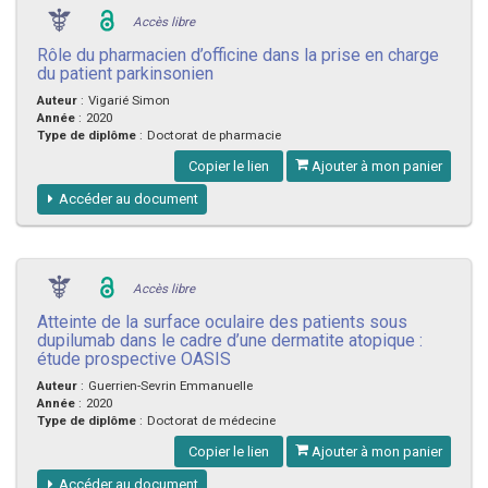
Accès libre
Rôle du pharmacien d’officine dans la prise en charge
du patient parkinsonien
Auteur
:
Vigarié Simon
Année
:
2020
Type de diplôme
:
Doctorat de pharmacie
Copier le lien
Ajouter à mon panier
Accéder au document
Accès libre
Atteinte de la surface oculaire des patients sous
dupilumab dans le cadre d’une dermatite atopique :
étude prospective OASIS
Auteur
:
Guerrien-Sevrin Emmanuelle
Année
:
2020
Type de diplôme
:
Doctorat de médecine
Copier le lien
Ajouter à mon panier
Accéder au document