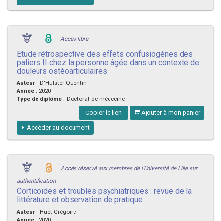
Accès libre
Etude rétrospective des effets confusiogènes des
paliers II chez la personne âgée dans un contexte de
douleurs ostéoarticulaires
Auteur
:
D'Hulster Quentin
Année
:
2020
Type de diplôme
:
Doctorat de médecine
Copier le lien
Ajouter à mon panier
Accéder au document
Accès réservé aux membres de l'Université de Lille sur
authentification
Corticoïdes et troubles psychiatriques : revue de la
littérature et observation de pratique
Auteur
:
Huet Grégoire
Année
:
2020