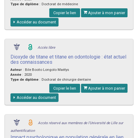
Type de diplôme
:
Doctorat de médecine
Copier le lien
Ajouter à mon panier
Accéder au document
Accès libre
Dioxyde de titane et titane en odontologie : état actuel
des connaissances
Auteur
:
Bile Booto Longolo Maëlys
Année
:
2020
Type de diplôme
:
Doctorat de chirurgie dentaire
Copier le lien
Ajouter à mon panier
Accéder au document
Accès réservé aux membres de l'Université de Lille sur
authentification
Impact psychologique en population générale en lien