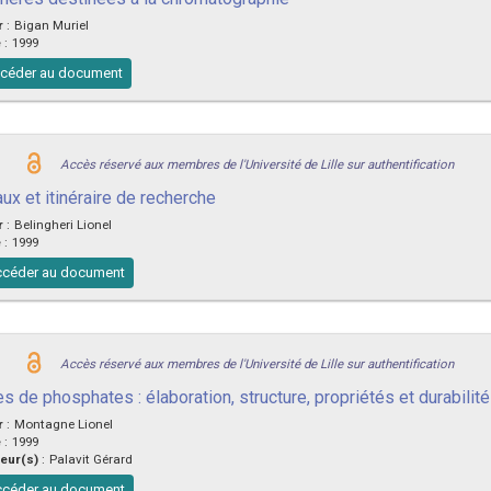
r
:
Bigan Muriel
e
:
1999
céder au document
Accès réservé aux membres de l'Université de Lille sur authentification
ux et itinéraire de recherche
r
:
Belingheri Lionel
e
:
1999
céder au document
Accès réservé aux membres de l'Université de Lille sur authentification
s de phosphates : élaboration, structure, propriétés et durabilit
r
:
Montagne Lionel
e
:
1999
eur(s)
:
Palavit Gérard
céder au document