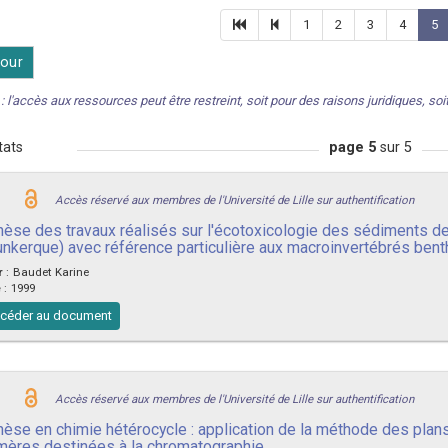
1
2
3
4
5
our
: l'accès aux ressources peut être restreint, soit pour des raisons juridiques, soit 
tats
page 5
sur 5
Accès réservé aux membres de l'Université de Lille sur authentification
hèse des travaux réalisés sur l'écotoxicologie des sédiments de
unkerque) avec référence particulière aux macroinvertébrés benthi
r
:
Baudet Karine
e
:
1999
céder au document
Accès réservé aux membres de l'Université de Lille sur authentification
hèse en chimie hétérocycle : application de la méthode des plans
mères destinées à la chromatographie