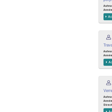
Auteu
Anné
Ac
Trava
Auteu
Anné
Ac
Verre
Auteu
Anné
Direct
Ac