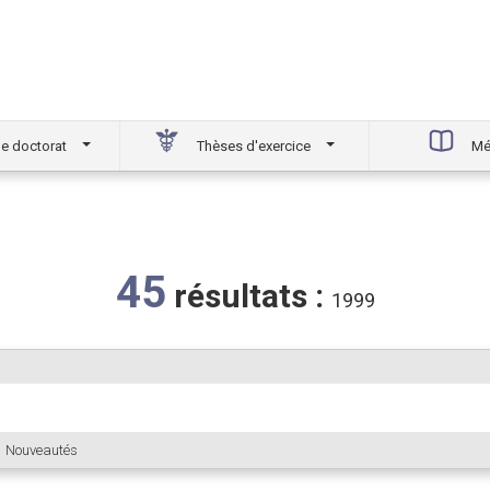
e doctorat
Thèses d'exercice
Mé
45
résultats :
1999
Nouveautés