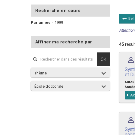
Recherche en cours
Ret
Par année
=
1999
Attention 
Affiner ma recherche par
45
résul
OK
Synt
Thème
et D
Auteu
École doctorale
Anné
Ac
Synt
poly