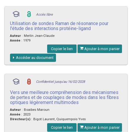
Accès libre
Utilisation de sondes Raman de résonance pour
l'étude des interactions protéine-ligand
Auteur
:
Merlin Jean-Claude
Année
:
1979
Copier le lien
Ajouter à mon panier
Accéder au document
Confidentiel jusqu'au 16/02/2028
Vers une meilleure compréhension des mécanismes
de pertes et de couplages de modes dans les fibres
optiques légèrement multimodes
Auteur
:
Bsaibes Maroun
Année
:
2023
Directeur(s)
:
Bigot Laurent, Quiquempois Yves
Copier le lien
Ajouter à mon panier