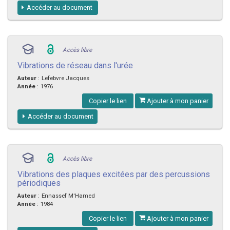
Accéder au document
Accès libre
Vibrations de réseau dans l'urée
Auteur
:
Lefebvre Jacques
Année
:
1976
Copier le lien
Ajouter à mon panier
Accéder au document
Accès libre
Vibrations des plaques excitées par des percussions
périodiques
Auteur
:
Ennassef M'Hamed
Année
:
1984
Copier le lien
Ajouter à mon panier