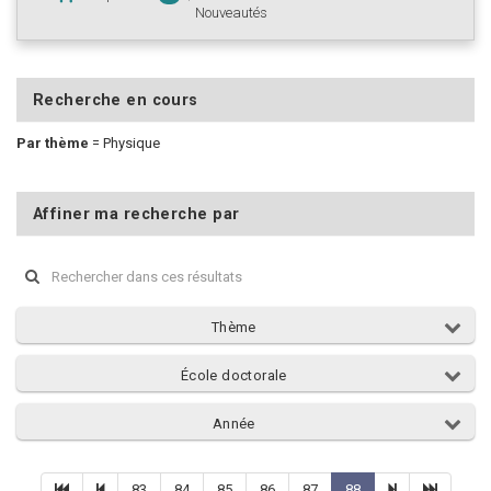
Nouveautés
Recherche en cours
Par thème
=
Physique
Affiner ma recherche par
Thème
École doctorale
Année
83
84
85
86
87
88