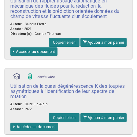
Utilisation de l’apprentissage automatique en
mécanique des fluides pour la réduction, la
reconstruction et la prédiction orientée données du
champ de vitesse fluctuante d’un écoulement
Auteur
:
Dubois Pierre
Année
:
2021
Directeur(s)
:
Gomez Thomas
Copier le lien
Ajouter à mon panier
Accéder au document
Accès libre
Utilisation de la quasi dégénérescence K des toupies
asymétriques à l'identification de leur spectre de
rotation
Auteur
:
Dubrulle Alain
Année
:
1972
Copier le lien
Ajouter à mon panier
Accéder au document