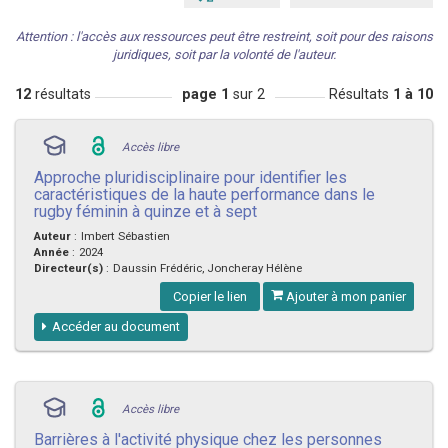
Attention : l'accès aux ressources peut être restreint, soit pour des raisons
juridiques, soit par la volonté de l'auteur.
12
résultats
page 1
sur 2
Résultats
1 à 10
Accès libre
Approche pluridisciplinaire pour identifier les
caractéristiques de la haute performance dans le
rugby féminin à quinze et à sept
Auteur
:
Imbert Sébastien
Année
:
2024
Directeur(s)
:
Daussin Frédéric, Joncheray Hélène
Copier le lien
Ajouter à mon panier
Accéder au document
Accès libre
Barrières à l'activité physique chez les personnes