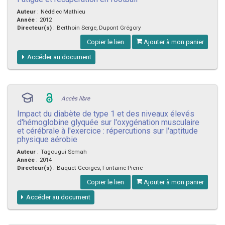
Auteur
:
Nédélec Mathieu
Année
:
2012
Directeur(s)
:
Berthoin Serge, Dupont Grégory
Copier le lien
Ajouter à mon panier
Accéder au document
Accès libre
Impact du diabète de type 1 et des niveaux élevés
d'hémoglobine glyquée sur l'oxygénation musculaire
et cérébrale à l'exercice : répercutions sur l'aptitude
physique aérobie
Auteur
:
Tagougui Semah
Année
:
2014
Directeur(s)
:
Baquet Georges, Fontaine Pierre
Copier le lien
Ajouter à mon panier
Accéder au document