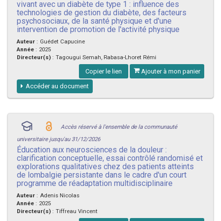
vivant avec un diabète de type 1 : influence des
technologies de gestion du diabète, des facteurs
psychosociaux, de la santé physique et d'une
intervention de promotion de l'activité physique
Auteur
:
Guédet Capucine
Année
:
2025
Directeur(s)
:
Tagougui Semah, Rabasa-Lhoret Rémi
Copier le lien
Ajouter à mon panier
Accéder au document
Accès réservé à l'ensemble de la communauté
universitaire jusqu'au 31/12/2026
Éducation aux neurosciences de la douleur :
clarification conceptuelle, essai contrôlé randomisé et
explorations qualitatives chez des patients atteints
de lombalgie persistante dans le cadre d'un court
programme de réadaptation multidisciplinaire
Auteur
:
Adenis Nicolas
Année
:
2025
Directeur(s)
:
Tiffreau Vincent