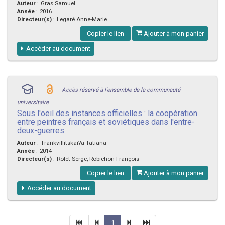
Auteur
:
Gras Samuel
Année
:
2016
Directeur(s)
:
Legaré Anne-Marie
Copier le lien
Ajouter à mon panier
Accéder au document
Accès réservé à l'ensemble de la communauté
universitaire
Sous l'oeil des instances officielles : la coopération
entre peintres français et soviétiques dans l'entre-
deux-guerres
Auteur
:
Trankvillitskai?a Tatiana
Année
:
2014
Directeur(s)
:
Rolet Serge, Robichon François
Copier le lien
Ajouter à mon panier
Accéder au document
1