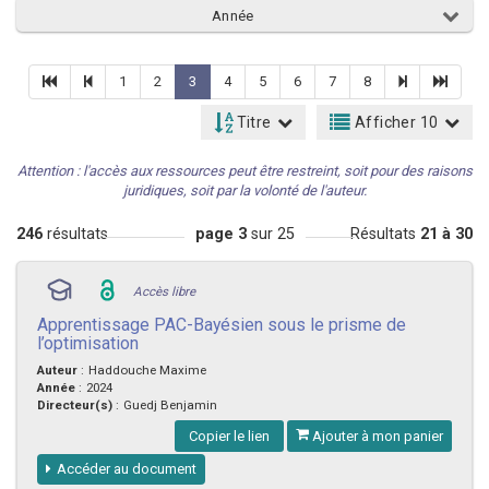
Année
1
2
3
4
5
6
7
8
Titre
Afficher 10
Attention : l'accès aux ressources peut être restreint, soit pour des raisons
juridiques, soit par la volonté de l'auteur.
246
résultats
page 3
sur 25
Résultats
21 à 30
Accès libre
Apprentissage PAC-Bayésien sous le prisme de
l’optimisation
Auteur
:
Haddouche Maxime
Année
:
2024
Directeur(s)
:
Guedj Benjamin
Copier le lien
Ajouter à mon panier
Accéder au document