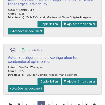
Automated Deep Learning : algorithms and software
for energy sustainability
Auteur
:
Keisler Julie
Année
:
2025
Directeur(s)
:
Talbi El-Ghazali, Monteleoni Claire, Brégère Margaux
Copier le lien
Ajouter à mon panier
Accéder au document
Accès libre
Automatic algorithm multi-configuration for
combinatorial optimization
Auteur
:
Sae-Dan Weerapan
Année
:
2022
Directeur(s)
:
Jourdan Laetitia, Kessaci Marie-Eléonore
Copier le lien
Ajouter à mon panier
Accéder au document
1
2
3
4
5
6
7
8