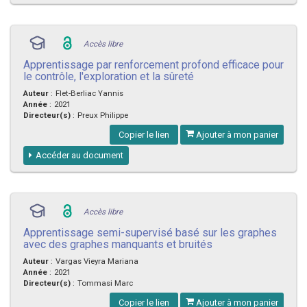
Accès libre
Apprentissage par renforcement profond efficace pour
le contrôle, l'exploration et la sûreté
Auteur
:
Flet-Berliac Yannis
Année
:
2021
Directeur(s)
:
Preux Philippe
Copier le lien
Ajouter à mon panier
Accéder au document
Accès libre
Apprentissage semi-supervisé basé sur les graphes
avec des graphes manquants et bruités
Auteur
:
Vargas Vieyra Mariana
Année
:
2021
Directeur(s)
:
Tommasi Marc
Copier le lien
Ajouter à mon panier