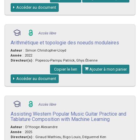
Accéder au document
Accès libre
Arithmétique et topologie des noeuds modulaires
Auteur
:
Simon Christopher-Lloyd
Année
:
2022
Directeur(s)
:
Popescu-Pampu Patrick, Ghys Étienne
Copier le lien
Ajouter à mon panier
Accéder au document
Accès libre
Assisting Western Popular Music Guitar Practice and
Tablature Composition with Machine Learning
Auteur
:
D'Hooge Alexandre
Année
:
2025
Directeur(s)
:
Giraud Mathieu, Bigo Louis, Déguernel Ken