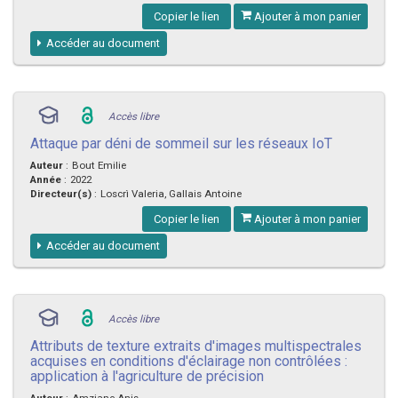
Copier le lien
Ajouter à mon panier
Accéder au document
Accès libre
Attaque par déni de sommeil sur les réseaux IoT
Auteur
:
Bout Emilie
Année
:
2022
Directeur(s)
:
Loscrì Valeria, Gallais Antoine
Copier le lien
Ajouter à mon panier
Accéder au document
Accès libre
Attributs de texture extraits d'images multispectrales
acquises en conditions d'éclairage non contrôlées :
application à l'agriculture de précision
Auteur
:
Amziane Anis