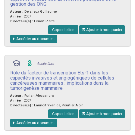
gestion des ONG
Auteur
:
Delalieux Guillaume
Année
:
2007
Directeur(s)
:
Louart Pierre
Copier le lien
Ajouter à mon panier
Accéder au document
Accès libre
Rôle du facteur de transcription Ets-1 dans les
capacités invasives et angiogéniques de cellules
cancéreuses mammaires : implications dans la
tumorigenèse mammaire
Auteur
:
Furlan Alessandro
Année
:
2007
Directeur(s)
:
Launoit Yvan de, Pourtier Albin
Copier le lien
Ajouter à mon panier
Accéder au document