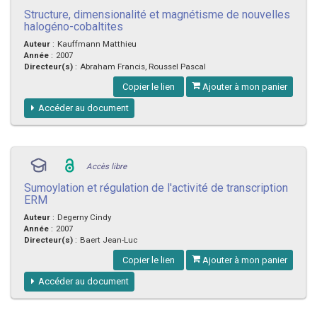
Structure, dimensionalité et magnétisme de nouvelles
halogéno-cobaltites
Auteur
:
Kauffmann Matthieu
Année
:
2007
Directeur(s)
:
Abraham Francis, Roussel Pascal
Copier le lien
Ajouter à mon panier
Accéder au document
Accès libre
Sumoylation et régulation de l'activité de transcription
ERM
Auteur
:
Degerny Cindy
Année
:
2007
Directeur(s)
:
Baert Jean-Luc
Copier le lien
Ajouter à mon panier
Accéder au document