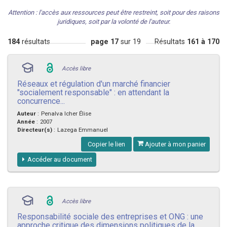
Attention : l'accès aux ressources peut être restreint, soit pour des raisons
juridiques, soit par la volonté de l'auteur.
184
résultats
page 17
sur 19
Résultats
161 à 170
Accès libre
Réseaux et régulation d'un marché financier
"socialement responsable" : en attendant la
concurrence...
Auteur
:
Penalva Icher Élise
Année
:
2007
Directeur(s)
:
Lazega Emmanuel
Copier le lien
Ajouter à mon panier
Accéder au document
Accès libre
Responsabilité sociale des entreprises et ONG : une
approche critique des dimensions politiques de la