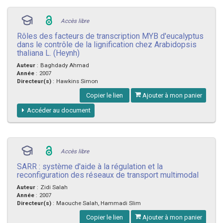
Accès libre
Rôles des facteurs de transcription MYB d'eucalyptus
dans le contrôle de la lignification chez Arabidopsis
thaliana L. (Heynh)
Auteur
:
Baghdady Ahmad
Année
:
2007
Directeur(s)
:
Hawkins Simon
Copier le lien
Ajouter à mon panier
Accéder au document
Accès libre
SARR : système d'aide à la régulation et la
reconfiguration des réseaux de transport multimodal
Auteur
:
Zidi Salah
Année
:
2007
Directeur(s)
:
Maouche Salah, Hammadi Slim
Copier le lien
Ajouter à mon panier