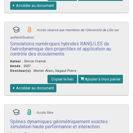
Accéder au document
Accès réservé aux membres de l'Université de Lille sur
authentification
Simulations numériques hybrides RANS/LES de
l'aérodynamique des projectiles et application au
contrôle des écoulements
Auteur
:
Simon Franck
Année
:
2007
Directeur(s)
:
Merlen Alain, Sagaut Pierre
Copier le lien
Ajouter à mon panier
Accéder au document
Accès libre
Splines dynamiques géométriquement exactes :
simulation haute performance et interaction