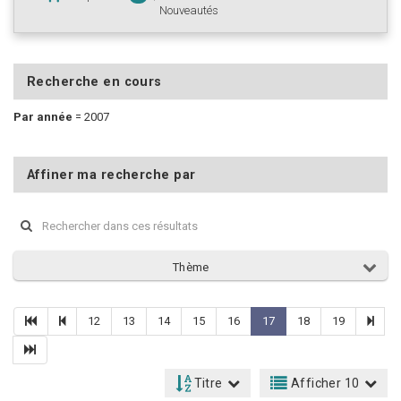
Nouveautés
Recherche en cours
Par année
=
2007
Affiner ma recherche par
Thème
12
13
14
15
16
17
18
19
Titre
Afficher 10