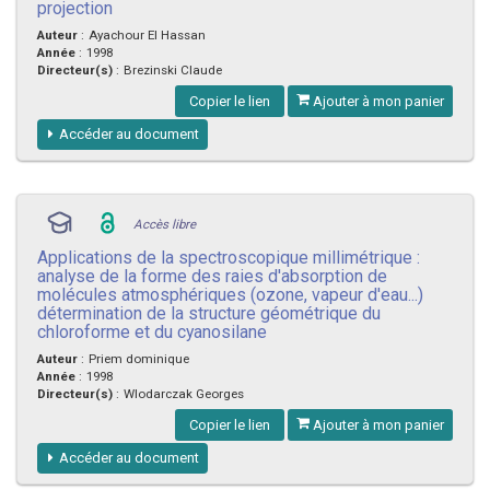
projection
Auteur
:
Ayachour El Hassan
Année
:
1998
Directeur(s)
:
Brezinski Claude
Copier le lien
Ajouter à mon panier
Accéder au document
Accès libre
Applications de la spectroscopique millimétrique :
analyse de la forme des raies d'absorption de
molécules atmosphériques (ozone, vapeur d'eau...)
détermination de la structure géométrique du
chloroforme et du cyanosilane
Auteur
:
Priem dominique
Année
:
1998
Directeur(s)
:
Wlodarczak Georges
Copier le lien
Ajouter à mon panier
Accéder au document