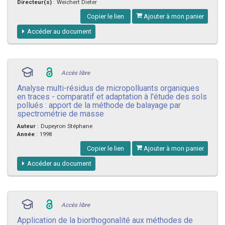
Directeur(s)
:
Weichert Dieter
Copier le lien
Ajouter à mon panier
Accéder au document
Accès libre
Analyse multi-résidus de micropolluants organiques
en traces - comparatif et adaptation à l'étude des sols
pollués : apport de la méthode de balayage par
spectrométrie de masse
Auteur
:
Dupeyron Stéphane
Année
:
1998
Copier le lien
Ajouter à mon panier
Accéder au document
Accès libre
Application de la biorthogonalité aux méthodes de