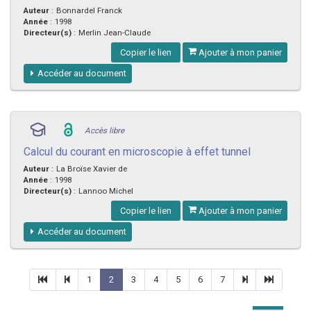
Auteur
:
Bonnardel Franck
Année
:
1998
Directeur(s)
:
Merlin Jean-Claude
Copier le lien
Ajouter à mon panier
Accéder au document
Accès libre
Calcul du courant en microscopie à effet tunnel
Auteur
:
La Broïse Xavier de
Année
:
1998
Directeur(s)
:
Lannoo Michel
Copier le lien
Ajouter à mon panier
Accéder au document
1
2
3
4
5
6
7