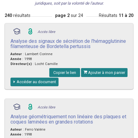
juridiques, soit par la volonté de l'auteur.
240
résultats
page 2
sur 24
Résultats
11 à 20
Accès libre
Analyse des signaux de sécrétion de l'hémagglutinine
filamenteuse de Bordetella pertussis
Auteur
:
Lambert Corinne
Année
:
1998
Directeur(s)
:
Locht Camille
Copier le lien
Ajouter à mon panier
Accéder au document
Accès libre
Analyse géométriquement non linéaire des plaques et
coques laminées en grandes rotations
Auteur
:
Ferro Valérie
Année
:
1998