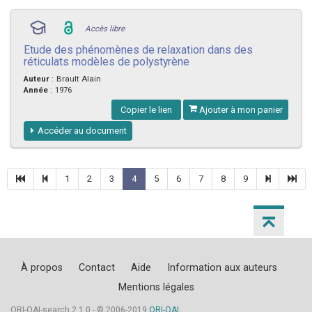
Accès libre
Etude des phénomènes de relaxation dans des
réticulats modèles de polystyrène
Auteur
:
Brault Alain
Année
:
1976
Copier le lien
Ajouter à mon panier
Accéder au document
1
2
3
4
5
6
7
8
9
À propos
Contact
Aide
Information aux auteurs
Mentions légales
ORI-OAI-search 2.1.0 - © 2006-2019
ORI-OAI