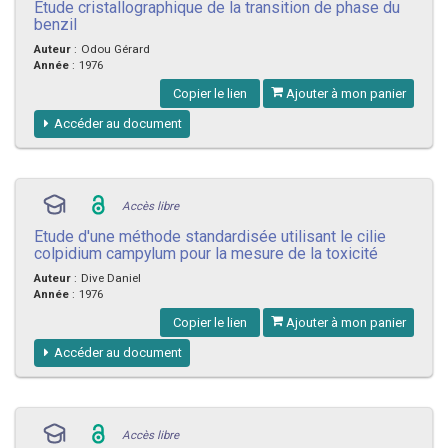
Etude cristallographique de la transition de phase du
benzil
Auteur
:
Odou Gérard
Année
:
1976
Copier le lien
Ajouter à mon panier
Accéder au document
Accès libre
Etude d'une méthode standardisée utilisant le cilie
colpidium campylum pour la mesure de la toxicité
Auteur
:
Dive Daniel
Année
:
1976
Copier le lien
Ajouter à mon panier
Accéder au document
Accès libre