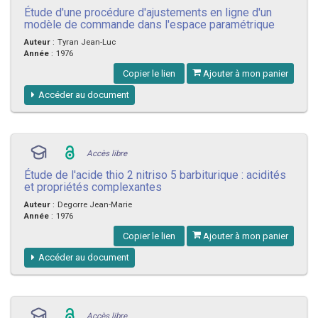
Étude d'une procédure d'ajustements en ligne d'un
modèle de commande dans l'espace paramétrique
Auteur
:
Tyran Jean-Luc
Année
:
1976
Copier le lien
Ajouter à mon panier
Accéder au document
Accès libre
Étude de l'acide thio 2 nitriso 5 barbiturique : acidités
et propriétés complexantes
Auteur
:
Degorre Jean-Marie
Année
:
1976
Copier le lien
Ajouter à mon panier
Accéder au document
Accès libre