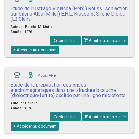
Etude de l'Ustilago Violacea (Pers.) Rouss.. son action
sur Silene Alba (Miller) E.H.L. Krause et Silene Dioica
(L.) Clairv.
Auteur
:
Batcho Mekinto
Année
:
1976
Copier le lien
Ajouter à mon panier
Accéder au document
Accès libre
Étude de la propagation des ondes
électromagnétiques dans une structure bicouche
(diélectrique-ferrite) excitée par une ligne microfente
Auteur
:
Gelin P.
Année
:
1976
Copier le lien
Ajouter à mon panier
Accéder au document