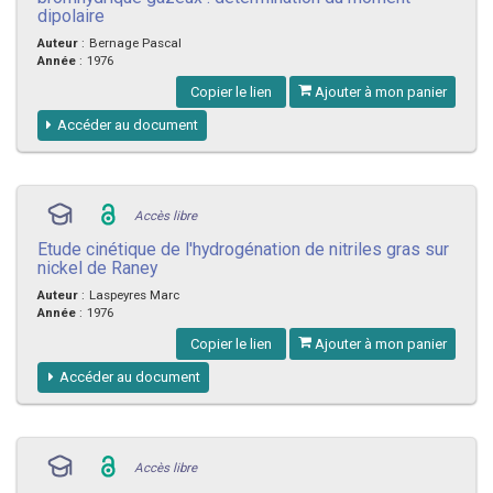
dipolaire
Auteur
:
Bernage Pascal
Année
:
1976
Copier le lien
Ajouter à mon panier
Accéder au document
Accès libre
Etude cinétique de l'hydrogénation de nitriles gras sur
nickel de Raney
Auteur
:
Laspeyres Marc
Année
:
1976
Copier le lien
Ajouter à mon panier
Accéder au document
Accès libre