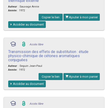
thermique externe
Auteur
:
Sauvage Annie
Année
:
1972
Copier le lien
Ajouter à mon panier
Accéder au document
Accès libre
Transmission des effets de substitution : étude
physico-chimique de cétones aromatiques
conjuguées
Auteur
:
Seguin Jean-Paul
Année
:
1972
Copier le lien
Ajouter à mon panier
Accéder au document
Accès libre