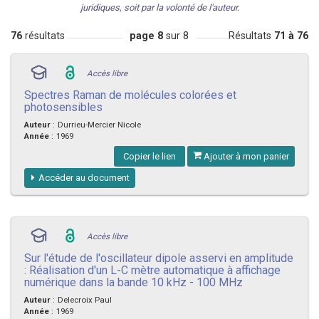
juridiques, soit par la volonté de l'auteur.
76
résultats
page 8
sur 8
Résultats
71 à 76
Accès libre
Spectres Raman de molécules colorées et
photosensibles
Auteur
:
Durrieu-Mercier Nicole
Année
:
1969
Copier le lien
Ajouter à mon panier
Accéder au document
Accès libre
Sur l'étude de l'oscillateur dipole asservi en amplitude
: Réalisation d'un L-C mètre automatique à affichage
numérique dans la bande 10 kHz - 100 MHz
Auteur
:
Delecroix Paul
Année
:
1969