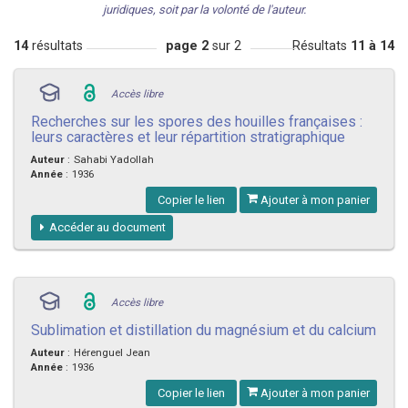
juridiques, soit par la volonté de l'auteur.
14
résultats
page 2
sur 2
Résultats
11 à 14
Accès libre
Recherches sur les spores des houilles françaises :
leurs caractères et leur répartition stratigraphique
Auteur
:
Sahabi Yadollah
Année
:
1936
Copier le lien
Ajouter à mon panier
Accéder au document
Accès libre
Sublimation et distillation du magnésium et du calcium
Auteur
:
Hérenguel Jean
Année
:
1936
Copier le lien
Ajouter à mon panier