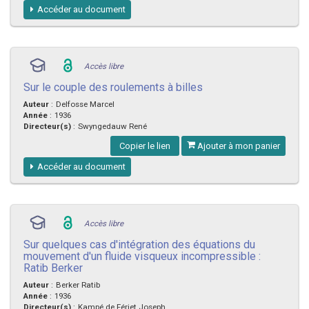
Accéder au document
Accès libre
Sur le couple des roulements à billes
Auteur
:
Delfosse Marcel
Année
:
1936
Directeur(s)
:
Swyngedauw René
Copier le lien
Ajouter à mon panier
Accéder au document
Accès libre
Sur quelques cas d'intégration des équations du
mouvement d'un fluide visqueux incompressible :
Ratib Berker
Auteur
:
Berker Ratib
Année
:
1936
Directeur(s)
:
Kampé de Fériet Joseph