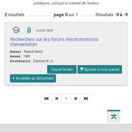
juridiques, soit par la volonté de l'auteur.
2
résultats
page 0
sur 1
Résultats
-9 à -9
Accès libre
Recherches sur les forces électromotrices
d'aimantation
Auteur
:
Paillot René
Année
:
1901
Directeur(s)
:
Damien B.-C.
Copier le lien
Ajouter à mon panier
Accéder au document
1